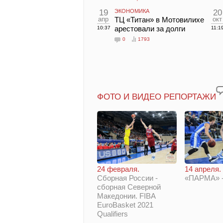
19
ЭКОНОМИКА
20
апр
ТЦ «Титан» в Мотовилихе
окт
арестовали за долги
10:37
11:1
0
1793
ФОТО И ВИДЕО РЕПОРТАЖИ
14 апреля.
24 февраля.
«ПАРМА» -
Сборная России -
сборная Северной
Македонии. FIBA
EuroBasket 2021
Qualifiers