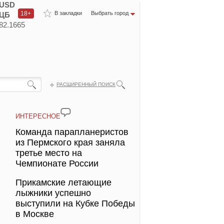
USD
18+
В закладки
Выбрать город
ЦБ
82.1665
РАСШИРЕННЫЙ ПОИСК
ИНТЕРЕСНОЕ
Команда парапланеристов
из Пермского края заняла
третье место на
Чемпионате России
Прикамские летающие
лыжники успешно
выступили на Кубке Победы
в Москве