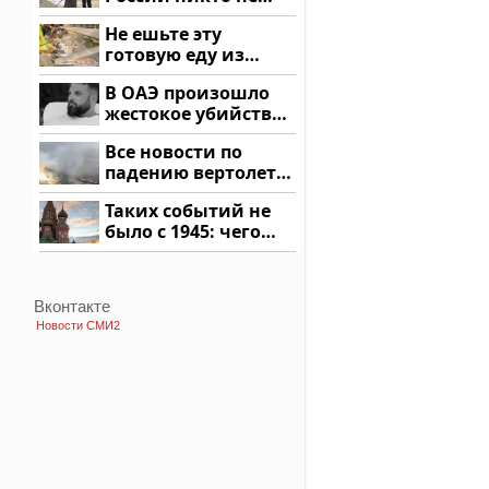
ждал: как так?!
Не ешьте эту
готовую еду из
магазина: список
В ОАЭ произошло
жестокое убийство
криптомиллионера
Все новости по
падению вертолета
на Кавказе: читать
Таких событий не
здесь
было с 1945: чего
ждать всем нам?
Вконтакте
Новости СМИ2