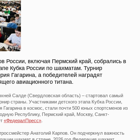
ов России, включая Пермский край, собрались в
апе Кубка России по шахматам. Турнир
ия Гагарина, а победителей наградят
ящего авиационного титана.
рхней Салде (Свердловская область) – стартовал самый
ир страны. Участниками детского этапа Кубка России,
 Гагарина в космос, стали почти 500 юных спортсменов из
одную Республику, Пермский край, Москву, Санкт-
ет
«ФедералПресс»
.
гроссмейстер Анатолий Карпов. Он подчеркнул важность
зации шахмат в стране. 2026 год Федерация шахмат