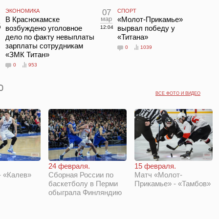
ЭКОНОМИКА
07
СПОРТ
В Краснокамске
мар
«Молот-Прикамье»
возбуждено уголовное
вырвал победу у
9
12:04
дело по факту невыплаты
«Титана»
зарплаты сотрудникам
0
1039
«ЗМК Титан»
0
953
ВСЕ ФОТО И ВИДЕО
24 февраля.
15 февраля.
 «Калев»
Сборная России по
Матч «Молот-
баскетболу в Перми
Прикамье» - «Тамбов»
обыграла Финляндию