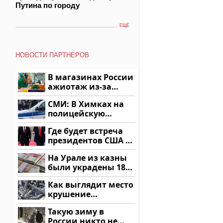
Путина по городу
ЕЩЁ
НОВОСТИ ПАРТНЕРОВ
В магазинах России
ажиотаж из-за
этого продукта: что
СМИ: В Химках на
купить?
полицейскую
машину напали и
Где будет встреча
подожгли.
президентов США и
России: Европа?
На Урале из казны
были украдены 18
миллионов рублей
Как выглядит место
крушение
вертолета на
Такую зиму в
Кавказе: смотреть
России никто не