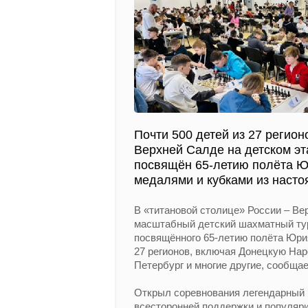
Почти 500 детей из 27 регион
Верхней Салде на детском эт
посвящён 65-летию полёта Юр
медалями и кубками из насто
В «титановой столице» России – Ве
масштабный детский шахматный турн
посвящённого 65-летию полёта Юрия
27 регионов, включая Донецкую Нар
Петербург и многие другие, сообща
Открыл соревнования легендарный 
всесторонней поддержки и популяри