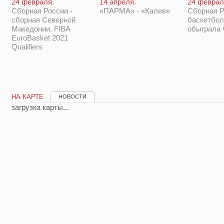
14 апреля.
24 феврал
24 февраля.
«ПАРМА» - «Калев»
Сборная Р
Сборная России -
баскетбол
сборная Северной
обыграла
Македонии. FIBA
EuroBasket 2021
Qualifiers
НА КАРТЕ
НОВОСТИ
загрузка карты...