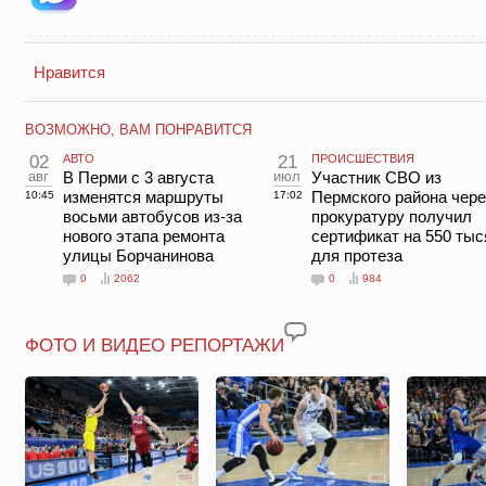
Нравится
ВОЗМОЖНО, ВАМ ПОНРАВИТСЯ
02
АВТО
21
ПРОИСШЕСТВИЯ
авг
В Перми с 3 августа
июл
Участник СВО из
изменятся маршруты
Пермского района чере
10:45
17:02
восьми автобусов из-за
прокуратуру получил
нового этапа ремонта
сертификат на 550 тыс
улицы Борчанинова
для протеза
0
2062
0
984
ФОТО И ВИДЕО РЕПОРТАЖИ