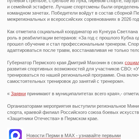
пулевой стрельбе, стрельбе из лука, гиревом спорте, пауэр
и семейной эстафете. Лучшие спортсмены были определены 
командном зачетах. Победители войдут в состав сборной Пе
межрегиональных и всероссийских соревнованиях в 2026 год
Как отметила социальный координатор из Кунгура Светлана
роль в реабилитации ветеранов: «За год с прошлого Кубка 
прошел обучение и стал профессиональным тренером. Спор
адаптироваться после травм, восстанавливая не только тело,
Губернатор Пермского края Дмитрий Махонин в своих
социа
развития спортивных возможностей для участников СВО: «
тренироваться по нашей региональной программе. Она включа
самостоятельных тренировок до занятий с тренером».
«
Заявки
принимают в муниципалитетах всего края»,- отметил
Организаторами мероприятия выступили региональное Мини
спорта, краевой филиал Российского союза боевых искусст
«Защитники Отечества» в Пермском крае.
Новости Перми в MAX - узнавайте первыми