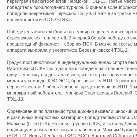
переиграли баскетболистов Пермской ТЭЦ-13. Третье мест
победитель прошлогоднего турнира. В финале волейбольно
победили энергетиков Пермской ТЭЦ-9. В матче за третье м
волейболисты из ООО «ГЭК».
Победитель мини-футбольного турнира определился в проти
березниковских теплосетей. В упорной борьбе победу со сч
прошлогодний финалист – сборная ПСК. В матче за третье 
аппарата выиграла у энергетиков Березниковской ТЭЦ-2.
Градус противостояния в индивидуальных видах спорта был 
Работники «ПСК» три года шли к победе в настольном тенни
одну ступеньку пьедестала выше, и в этот раз заслуженно 
медали у команды КЭС-ЭСС, бронзовые – у ИТЦ Пермского 
первенствовала Любовь Блинова, представлявшая ИТЦ. У м
многократный победитель турниров Спартакиады Валерий Ю
ТЭЦ-13.
Соревнования по плаванию традиционно вызвали широкий и
в различных возрастных категориях победителями стали: О
Маркова (ПТЭЦ-14), Наталья Трусова (ПСК) и Татьяна Денис
индивидуальном зачете награды завоевали: Максим Чудинов
(БТЭЦ-4), Игорь Щербаков (КЭС-ЭСС), Анатолий Сабанюк (З