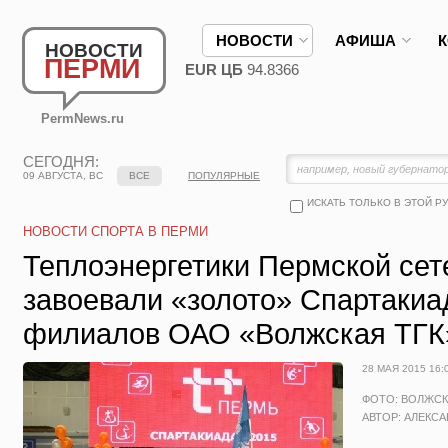
НОВОСТИ
АФИША
НОВОСТИ
ПЕРМИ
EUR ЦБ
94.8366
PermNews.ru
СЕГОДНЯ:
09 АВГУСТА, ВС
ВСЕ
ПОПУЛЯРНЫЕ
ИСКАТЬ ТОЛЬКО В ЭТОЙ Р
НОВОСТИ СПОРТА В ПЕРМИ
Теплоэнергетики Пермской сет
завоевали «золото» Спартаки
филиалов ОАО «Волжская ТГК
28 МАЯ 2015 16:
ФОТО: ВОЛЖСК
АВТОР: АЛЕКС