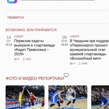
Нравится
ВОЗМОЖНО, ВАМ ПОНРАВИТСЯ
14
СПОРТ
08
СПОРТ
окт
Пермские кадеты
фев
В Чердыни при поддер
выиграли в спартакиаде
«Пермэнерго» прошел
15:12
14:52
«Кадет Приволжья –
муниципальный этап
2019»
краевой спартакиады
«Волшебный мяч»
0
1641
0
1098
ФОТО И ВИДЕО РЕПОРТАЖИ