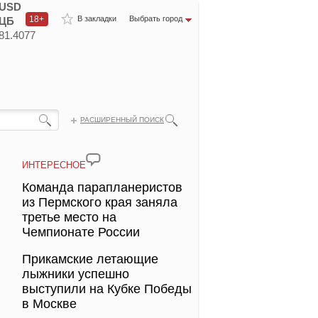
USD
18+
В закладки
Выбрать город
ЦБ
81.4077
РАСШИРЕННЫЙ ПОИСК
ИНТЕРЕСНОЕ
Команда парапланеристов
из Пермского края заняла
третье место на
Чемпионате России
Прикамские летающие
лыжники успешно
выступили на Кубке Победы
в Москве