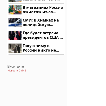
ждать всем нам?
В магазинах России
ажиотаж из-за
этого продукта: что
СМИ: В Химках на
купить?
полицейскую
машину напали и
Где будет встреча
подожгли.
президентов США и
России: Европа?
Такую зиму в
России никто не
ждал: как так?!
Вконтакте
Новости СМИ2