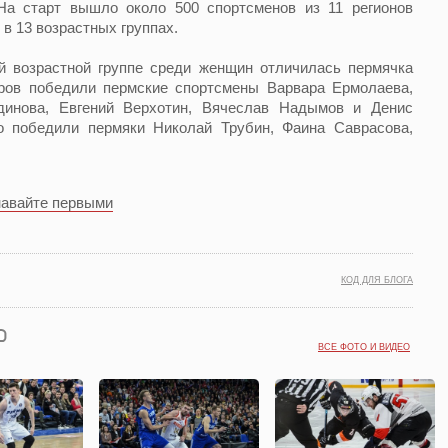
На старт вышло около 500 спортсменов из 11 регионов
в 13 возрастных группах.
ей возрастной группе среди женщин отличилась пермячка
оров победили пермские спортсмены Варвара Ермолаева,
динова, Евгений Верхотин, Вячеслав Надымов и Денис
о победили пермяки Николай Трубин, Фаина Саврасова,
навайте первыми
КОД ДЛЯ БЛОГА
ВСЕ ФОТО И ВИДЕО