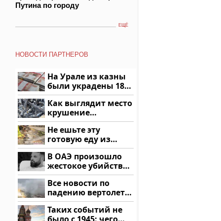
Путина по городу
ЕЩЁ
НОВОСТИ ПАРТНЕРОВ
На Урале из казны
были украдены 18
миллионов рублей
Как выглядит место
крушение
вертолета на
Не ешьте эту
Кавказе: смотреть
готовую еду из
магазина: список
В ОАЭ произошло
жестокое убийство
криптомиллионера
Все новости по
падению вертолета
на Кавказе: читать
Таких событий не
здесь
было с 1945: чего