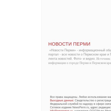
НОВОСТИ ПЕРМИ
«Новости Перми» - информационный общ
портал - все новости о Пермском крае и
лента новостей. Фото- и видео.
Источник 
информации о городе Перми и Пермском кр
Все права защищены. Любое использование мат
Выходные данные
: Свидетельство о регистра
Федеральной службой по надзору в сфере связ
Сетевое издание NewsPerm.ru, адрес редакции: 6
info@permnews.ru
, учредитель:ООО"Ньюс Медиа