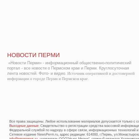
НОВОСТИ ПЕРМИ
«Новости Перми» - информационный общественно-политический
портал - все новости о Пермском крае и Перми. Круглосуточная
лента новостей. Фото- и видео.
Источник оперативной и достоверной
информации о городе Перми и Пермском крае.
Все права защищены. Любое использование материалов допускается только с со
Выходные данные
: Свидетельство о регистрации средства массовой информац
Федеральной службой по надзору в сфере связи, информационных технологий и
Сетевое издание NewsPerm.ru, адрес редакции: 614000, г.Пермь, ул.Монастырская 
info@permnews.ru
, учредитель:ООО"Ньюс Медиа", главный редактор Ходаковский