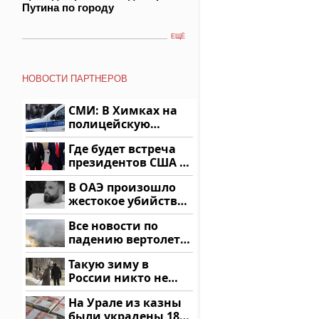
Путина по городу
ЕЩЁ
НОВОСТИ ПАРТНЕРОВ
СМИ: В Химках на
полицейскую
машину напали и
Где будет встреча
подожгли.
президентов США и
России: Европа?
В ОАЭ произошло
жестокое убийство
криптомиллионера
Все новости по
падению вертолета
на Кавказе: читать
Такую зиму в
здесь
России никто не
ждал: как так?!
На Урале из казны
были украдены 18