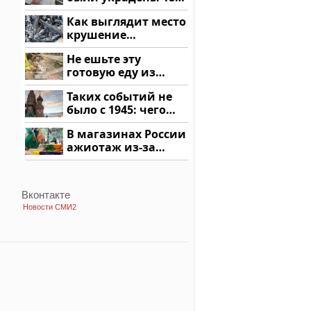
миллионов рублей
Как выглядит место
крушение
вертолета на
Не ешьте эту
Кавказе: смотреть
готовую еду из
магазина: список
Таких событий не
было с 1945: чего
ждать всем нам?
В магазинах России
ажиотаж из-за
этого продукта: что
купить?
Вконтакте
Новости СМИ2