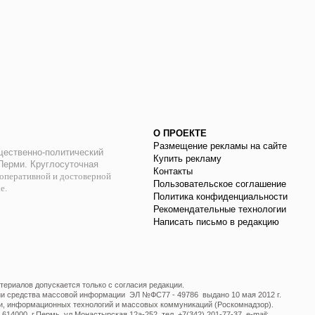
О ПРОЕКТЕ
Размещение рекламы на сайте
ественно-политический
Купить рекламу
 Перми. Круглосуточная
Контакты
оперативной и достоверной
Пользовательское соглашение
ае.
Политика конфиденциальности
Рекомендательные технологии
Написать письмо в редакцию
ериалов допускается только с согласия редакции.
ции средства массовой информации ЭЛ №ФС77 - 49786 выдано 10 мая 2012 г.
и, информационных технологий и массовых коммуникаций (Роскомнадзор).
14000, г.Пермь, ул.Монастырская 12а-252, тел. +7(342) 201-77-37, e-mail: