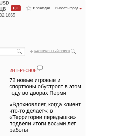
USD
18+
В закладки
Выбрать город
ЦБ
82.1665
РАСШИРЕННЫЙ ПОИСК
ИНТЕРЕСНОЕ
72 новые игровые и
спортзоны обустроят в этом
году во дворах Перми
«Вдохновляет, когда клиент
что-то делает»: в
«Территории передышки»
подвели итоги восьми лет
работы