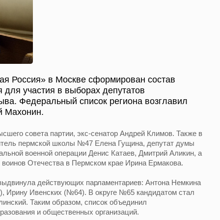
ная Россия» в Москве сформирован состав
я для участия в выборах депутатов
ыва. Федеральный список региона возглавил
й Махонин.
сшего совета партии, экс-сенатор Андрей Климов. Также в
тель пермской школы №47 Елена Гущина, депутат думы
иальной военной операции Денис Катаев, Дмитрий Аликин, а
 воинов Отечества в Пермском крае Ирина Ермакова.
выдвинула действующих парламентариев: Антона Немкина
), Ирину Ивенских (№64). В округе №65 кандидатом стал
инский. Таким образом, список объединил
бразования и общественных организаций.