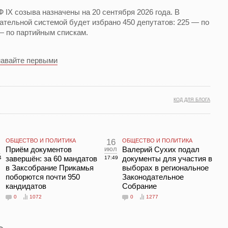
 IX созыва назначены на 20 сентября 2026 года. В
ательной системой будет избрано 450 депутатов: 225 — по
— по партийным спискам.
навайте первыми
КОД ДЛЯ БЛОГА
ОБЩЕСТВО И ПОЛИТИКА
16
ОБЩЕСТВО И ПОЛИТИКА
л
Приём документов
июл
Валерий Сухих подал
завершён: за 60 мандатов
документы для участия в
4
17:49
в Заксобрание Прикамья
выборах в региональное
поборются почти 950
Законодательное
кандидатов
Собрание
0
1072
0
1277