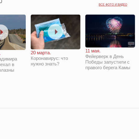
ВСЕ ФОТО И ВИДЕО
11 мая.
20 марта.
.
Фейерверк в День
Коронавирус: что
адимира
Победы запустили с
нужно знать?
ехал в
правого берега Камы
олазны