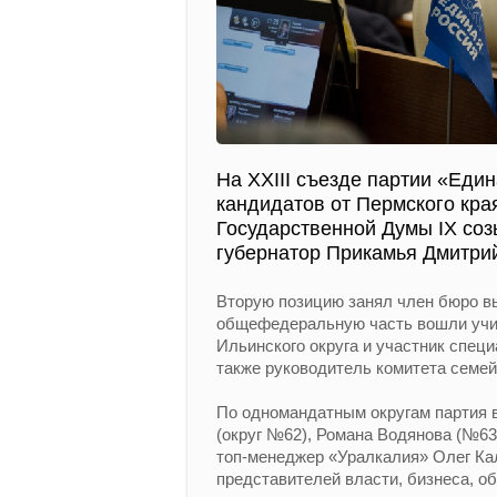
На XXIII съезде партии «Еди
кандидатов от Пермского кра
Государственной Думы IX соз
губернатор Прикамья Дмитри
Вторую позицию занял член бюро вы
общефедеральную часть вошли учи
Ильинского округа и участник спец
также руководитель комитета семей
По одномандатным округам партия 
(округ №62), Романа Водянова (№63
топ-менеджер «Уралкалия» Олег Кал
представителей власти, бизнеса, о