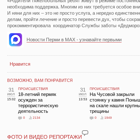
«Родители тяжелобольных ребят живут в режиме постоянно
необходима поддержка. Многим из них требуется особое вн
И няни для них – это не просто услуга, а нередко единстве
делам, пройти лечение и просто перевести дух, чтобы сохра
прокомментировала координатор Службы заботы «Дедмороз
Новости Перми в MAX - узнавайте первыми
Нравится
ВОЗМОЖНО, ВАМ ПОНРАВИТСЯ
31
ПРОИСШЕСТВИЯ
31
ПРОИСШЕСТВИЯ
июл
18-летний пермяк
июл
На Чусовой закрыли
осужден за
стоянку у камня Поны
15:02
13:53
террористическую
на скале нашли крупн
деятельность
трещины
0
2134
0
1949
ФОТО И ВИДЕО РЕПОРТАЖИ