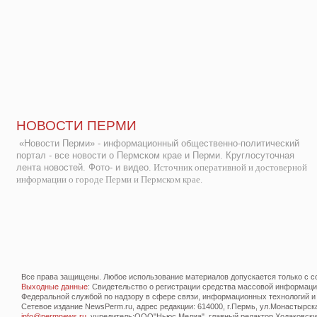
НОВОСТИ ПЕРМИ
«Новости Перми» - информационный общественно-политический
портал - все новости о Пермском крае и Перми. Круглосуточная
лента новостей. Фото- и видео.
Источник оперативной и достоверной
информации о городе Перми и Пермском крае.
Все права защищены. Любое использование материалов допускается только с со
Выходные данные
: Свидетельство о регистрации средства массовой информац
Федеральной службой по надзору в сфере связи, информационных технологий и
Сетевое издание NewsPerm.ru, адрес редакции: 614000, г.Пермь, ул.Монастырская 
info@permnews.ru
, учредитель:ООО"Ньюс Медиа", главный редактор Ходаковский