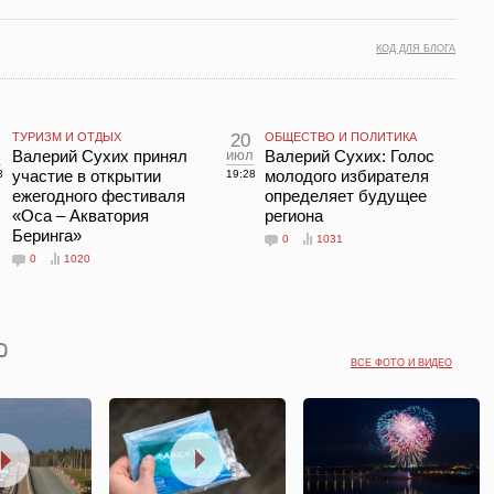
КОД ДЛЯ БЛОГА
ТУРИЗМ И ОТДЫХ
20
ОБЩЕСТВО И ПОЛИТИКА
л
Валерий Сухих принял
июл
Валерий Сухих: Голос
участие в открытии
молодого избирателя
3
19:28
ежегодного фестиваля
определяет будущее
«Оса – Акватория
региона
Беринга»
0
1031
0
1020
ВСЕ ФОТО И ВИДЕО