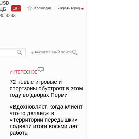
USD
18+
В закладки
Выбрать город
ЦБ
80.9293
РАСШИРЕННЫЙ ПОИСК
ИНТЕРЕСНОЕ
72 новые игровые и
спортзоны обустроят в этом
году во дворах Перми
«Вдохновляет, когда клиент
что-то делает»: в
«Территории передышки»
подвели итоги восьми лет
работы