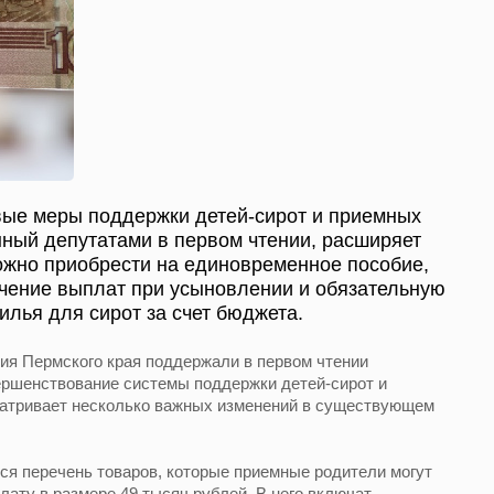
вые меры поддержки детей-сирот и приемных
нный депутатами в первом чтении, расширяет
ожно приобрести на единовременное пособие,
ачение выплат при усыновлении и обязательную
илья для сирот за счет бюджета.
ия Пермского края поддержали в первом чтении
ершенствование системы поддержки детей-сирот и
атривает несколько важных изменений в существующем
ся перечень товаров, которые приемные родители могут
ату в размере 49 тысяч рублей. В него включат