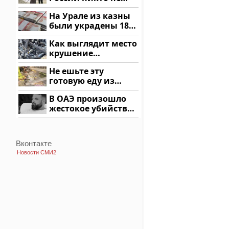
ждал: как так?!
На Урале из казны
были украдены 18
миллионов рублей
Как выглядит место
крушение
вертолета на
Не ешьте эту
Кавказе: смотреть
готовую еду из
магазина: список
В ОАЭ произошло
жестокое убийство
криптомиллионера
Вконтакте
Новости СМИ2