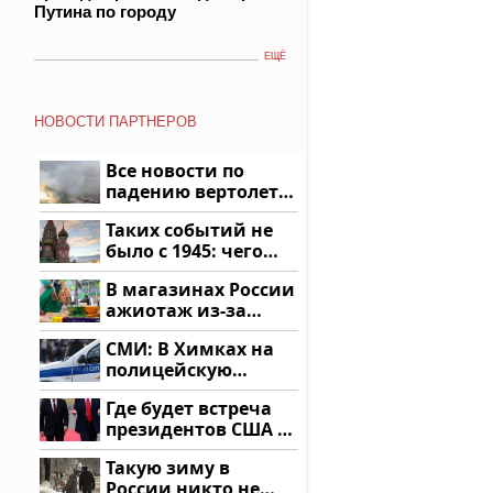
Путина по городу
ЕЩЁ
НОВОСТИ ПАРТНЕРОВ
Все новости по
падению вертолета
на Кавказе: читать
Таких событий не
здесь
было с 1945: чего
ждать всем нам?
В магазинах России
ажиотаж из-за
этого продукта: что
СМИ: В Химках на
купить?
полицейскую
машину напали и
Где будет встреча
подожгли.
президентов США и
России: Европа?
Такую зиму в
России никто не