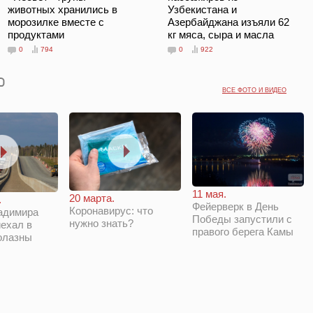
животных хранились в
Узбекистана и
морозилке вместе с
Азербайджана изъяли 62
продуктами
кг мяса, сыра и масла
0
794
0
922
ВСЕ ФОТО И ВИДЕО
11 мая.
20 марта.
.
Фейерверк в День
Коронавирус: что
адимира
Победы запустили с
нужно знать?
ехал в
правого берега Камы
олазны