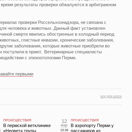
е время результаты проверки обжалуются в арбитражном
ериалах проверки Россельхознадзора, не связана с
ля человека и животных. Данный факт установлен
чиной смерти явились обостренные в холодный период
животных, глистные инвазии, хронические заболевания,
 другие заболевания, которые животные приобрели во
ми поступили в приют. Ветеринарные специалисты
модействии с эпизоотологами Перми.
навайте первыми
КОД ДЛЯ БЛОГА
ПРОИСШЕСТВИЯ
12
ПРОИСШЕСТВИЯ
В пермской ветклинике
мар
В аэропорту Перми у
«Неовет» трупы
пассажиров из
1
15:36