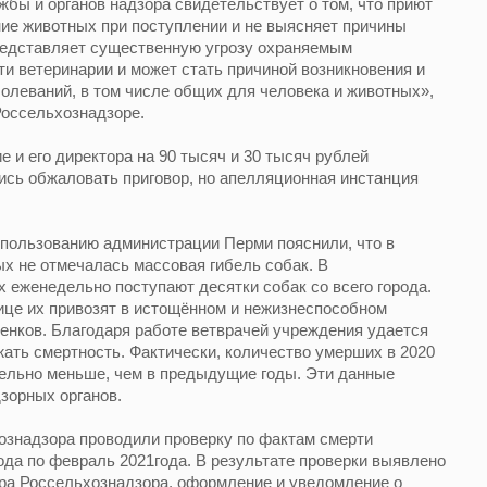
бы и органов надзора свидетельствует о том, что приют
ние животных при поступлении и не выясняет причины
едставляет существенную угрозу охраняемым
 ветеринарии и может стать причиной возникновения и
олеваний, в том числе общих для человека и животных»,
оссельхознадзоре.
 и его директора на 90 тысяч и 30 тысяч рублей
ись обжаловать приговор, но апелляционная инстанция
опользованию администрации Перми пояснили, что в
х не отмечалась массовая гибель собак. В
еженедельно поступают десятки собак со всего города.
ице их привозят в истощённом и нежизнеспособном
щенков. Благодаря работе ветврачей учреждения удается
ать смертность. Фактически, количество умерших в 2020
тельно меньше, чем в предыдущие годы. Эти данные
зорных органов.
знадзора проводили проверку по фактам смерти
года по февраль 2021года. В результате проверки выявлено
ра Россельхознадзора, оформление и уведомление о