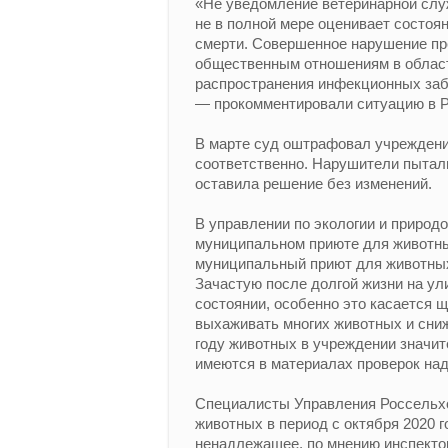
«Не уведомление ветеринарной служ
не в полной мере оценивает состоя
смерти. Совершенное нарушение пр
общественным отношениям в области
распространения инфекционных заб
— прокомментировали ситуацию в Р
В марте суд оштрафовал учреждение
соответственно. Нарушители пытал
оставила решение без изменений.
В управлении по экологии и природ
муниципальном приюте для животны
муниципальный приют для животных 
Зачастую после долгой жизни на ул
состоянии, особенно это касается 
выхаживать многих животных и сниж
году животных в учреждении значи
имеются в материалах проверок над
Специалисты Управления Россельхо
животных в период с октября 2020 
ненадлежащее, по мнению инспекто