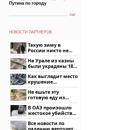
Путина по городу
ЕЩЁ
НОВОСТИ ПАРТНЕРОВ
Такую зиму в
России никто не
ждал: как так?!
На Урале из казны
были украдены 18
миллионов рублей
Как выглядит место
крушение
вертолета на
Не ешьте эту
Кавказе: смотреть
готовую еду из
магазина: список
В ОАЭ произошло
жестокое убийство
криптомиллионера
Все новости по
падению вертолета