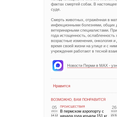
фактах смертей собак. В настояще
суде.
Смерть животных, отражённая в мат
инфекционными болезнями, общих д
ветеринарными специалистами. При
года истощенность, ослабленность 
возрастные изменения, онкология и
время своей жизни на улице и с ни
учреждения работают в тесной взаи
Новости Перми в MAX - уз
Нравится
ВОЗМОЖНО, ВАМ ПОНРАВИТСЯ
05
ПРОИСШЕСТВИЯ
26
июн
В пермском аэропорту с
мая
начала года изъяли 151 кг
14:12
15:5