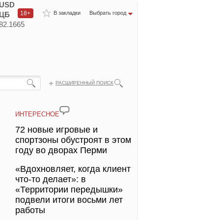
USD
18+
В закладки
Выбрать город
ЦБ
82.1665
РАСШИРЕННЫЙ ПОИСК
ИНТЕРЕСНОЕ
72 новые игровые и
спортзоны обустроят в этом
году во дворах Перми
«Вдохновляет, когда клиент
что-то делает»: в
«Территории передышки»
подвели итоги восьми лет
работы