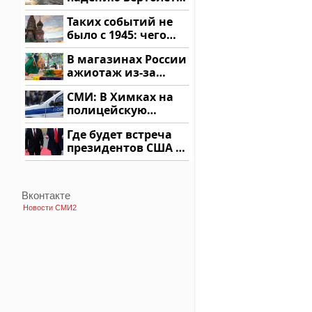
на Кавказе: читать
Таких событий не
здесь
было с 1945: чего
ждать всем нам?
В магазинах России
ажиотаж из-за
этого продукта: что
СМИ: В Химках на
купить?
полицейскую
машину напали и
Где будет встреча
подожгли.
президентов США и
России: Европа?
Вконтакте
Новости СМИ2