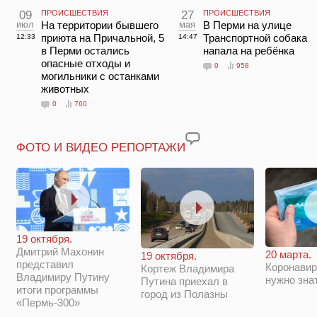
09
ПРОИСШЕСТВИЯ
27
ПРОИСШЕСТВИЯ
июл
На территории бывшего
мая
В Перми на улице
приюта на Причальной, 5
Транспортной собака
12:33
14:47
в Перми остались
напала на ребёнка
опасные отходы и
0
958
могильники с останками
животных
0
760
ФОТО И ВИДЕО РЕПОРТАЖИ
19 октября.
Дмитрий Махонин
20 марта.
19 октября.
представил
Коронавир
Кортеж Владимира
Владимиру Путину
нужно зна
Путина приехал в
итоги программы
город из Полазны
«Пермь-300»