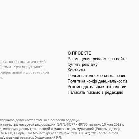
О ПРОЕКТЕ
Размещение рекламы на сайте
ественно-политический
Купить рекламу
 Перми. Круглосуточная
Контакты
оперативной и достоверной
Пользовательское соглашение
ае.
Политика конфиденциальности
Рекомендательные технологии
Написать письмо в редакцию
ериалов допускается только с согласия редакции.
ции средства массовой информации ЭЛ №ФС77 - 49786 выдано 10 мая 2012 г.
и, информационных технологий и массовых коммуникаций (Роскомнадзор).
14000, г.Пермь, ул.Монастырская 12а-252, тел. +7(342) 201-77-37, e-mail:
", главный редактор Ходаковский Р.Л.