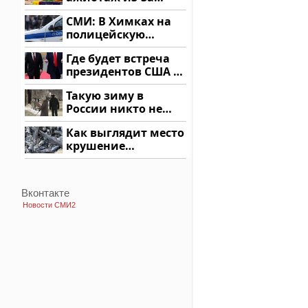
этого продукта: что
СМИ: В Химках на
купить?
полицейскую
машину напали и
Где будет встреча
подожгли.
президентов США и
России: Европа?
Такую зиму в
России никто не
ждал: как так?!
Как выглядит место
крушение
вертолета на
Кавказе: смотреть
Вконтакте
Новости СМИ2