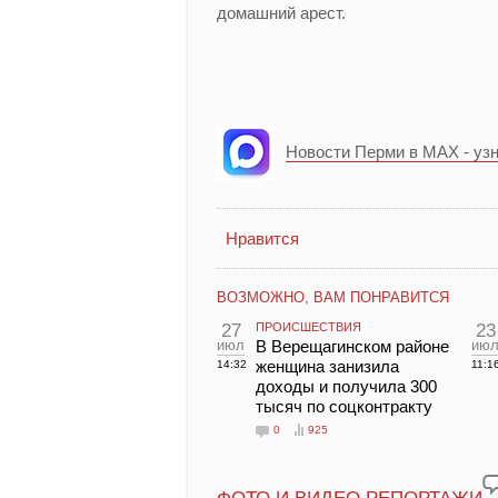
домашний арест.
Новости Перми в MAX - уз
Нравится
ВОЗМОЖНО, ВАМ ПОНРАВИТСЯ
27
ПРОИСШЕСТВИЯ
23
июл
В Верещагинском районе
ию
женщина занизила
14:32
11:1
доходы и получила 300
тысяч по соцконтракту
0
925