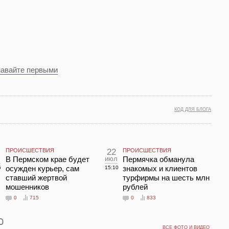
навайте первыми
КОД ДЛЯ БЛОГА
ПРОИСШЕСТВИЯ
22
ПРОИСШЕСТВИЯ
л
В Пермском крае будет
июл
Пермячка обманула
осужден курьер, сам
знакомых и клиентов
6
15:10
ставший жертвой
турфирмы на шесть млн
мошенников
рублей
0
715
0
833
ВСЕ ФОТО И ВИДЕО