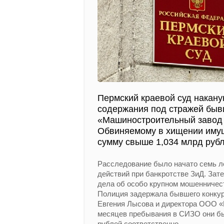
Пермский краевой суд накану
содержания под стражей быв
«Машиностроительный завод 
Обвиняемому в хищении имущ
сумму свыше 1,034 млрд рубл
Расследование было начато семь ле
действий при банкротстве ЗиД. Зат
дела об особо крупном мошенничест
Полиция задержала бывшего конкур
Евгения Лысова и директора ООО «
месяцев пребывания в СИЗО они бы
рублей соответственно.