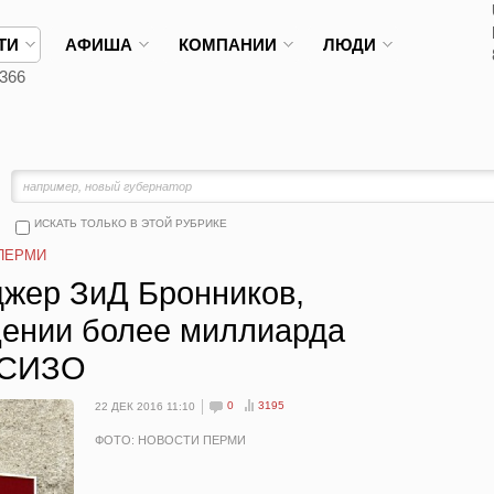
ТИ
АФИША
КОМПАНИИ
ЛЮДИ
366
ИСКАТЬ ТОЛЬКО В ЭТОЙ РУБРИКЕ
ПЕРМИ
жер ЗиД Бронников,
ении более миллиарда
 СИЗО
0
3195
22 ДЕК 2016 11:10
ФОТО: НОВОСТИ ПЕРМИ