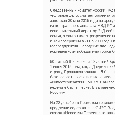
Следственный комитет России, куда
уголовное дело, считает организа
задержан 30 мая 2015 года на аренд
из центрального аппарата МВД РФ 
исполнительный директор ЗиД соби
семья, а сам он имел разрешение н
были совершены в 2007-2009 годы п
госпредприятия. Заводские площад
номинальному победителю торгов б
50-летний Шинкевич и 40-летний Бр
1 июня 2015 года, когда Дзержинск
стражу, Бронников заявил: «Я был 
безопасность, к финансам не имел 
«Инвестконсалтинг ГМБХ». Сам зво
недели я был в Перми. В загранично
России».
На 22 декабря в Пермском краевом 
продлении содержания в СИЗО Влад
сказал «Новостям Перми», что такж