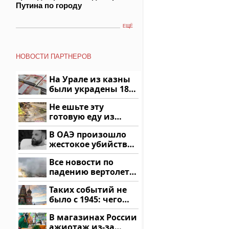
Путина по городу
ЕЩЁ
НОВОСТИ ПАРТНЕРОВ
На Урале из казны
были украдены 18
миллионов рублей
Не ешьте эту
готовую еду из
магазина: список
В ОАЭ произошло
жестокое убийство
криптомиллионера
Все новости по
падению вертолета
на Кавказе: читать
Таких событий не
здесь
было с 1945: чего
ждать всем нам?
В магазинах России
ажиотаж из-за