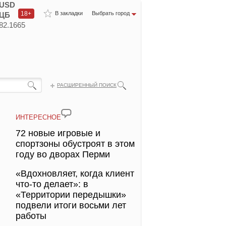
USD
18+
В закладки
Выбрать город
ЦБ
82.1665
РАСШИРЕННЫЙ ПОИСК
ИНТЕРЕСНОЕ
72 новые игровые и
спортзоны обустроят в этом
году во дворах Перми
«Вдохновляет, когда клиент
что-то делает»: в
«Территории передышки»
подвели итоги восьми лет
работы