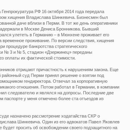
 Генпрокуратура РФ 16 октября 2014 года передала
тором хищения Владислава Шинкевича. Бизнесмен был
ованной даче вблизи в Перми. В тот же день оперативники
задержали в Москве Дениса Бронникова. Бывший
рался улететь в Германию – в Мюнхене проживает его
а временное проживание. По версии следствия, хищения
ри процедуре банкротства стратегического
ки № 3 и № 5, стадион «Дзержинец» переданы
ез оплаты их фактической стоимости.
онников отрицают причастность к нарушениям закона. Еще
ий районный суд Перми принял решение о взятии под
помощником гендиректора. Отвечал за корпоративную
никакого отношения. Потом работал в Германии, в компании
нил следователю и являлся на допросы. Последние две
м паспорте у меня отмечено более ста отъездов из
суде назначено рассмотрение ходатайства СКР о
ислава Шинкевича. Один из его адвокатов Павел Яковлев
е будет просить об освобождении своего подзащитного на