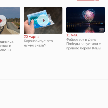
11 мая.
20 марта.
.
Фейерверк в День
Коронавирус: что
адимира
Победы запустили с
нужно знать?
ехал в
правого берега Камы
олазны