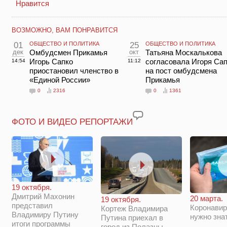
Нравится
ВОЗМОЖНО, ВАМ ПОНРАВИТСЯ
01
ОБЩЕСТВО И ПОЛИТИКА
25
ОБЩЕСТВО И ПОЛИТИКА
дек
Омбудсмен Прикамья
окт
Татьяна Москалькова
Игорь Сапко
согласовала Игоря Са
14:54
11:12
приостановил членство в
на пост омбудсмена
«Единой России»
Прикамья
0
2316
0
1361
ФОТО И ВИДЕО РЕПОРТАЖИ
19 октября.
Дмитрий Махонин
20 марта.
19 октября.
представил
Коронавир
Кортеж Владимира
Владимиру Путину
нужно зна
Путина приехал в
итоги программы
город из Полазны