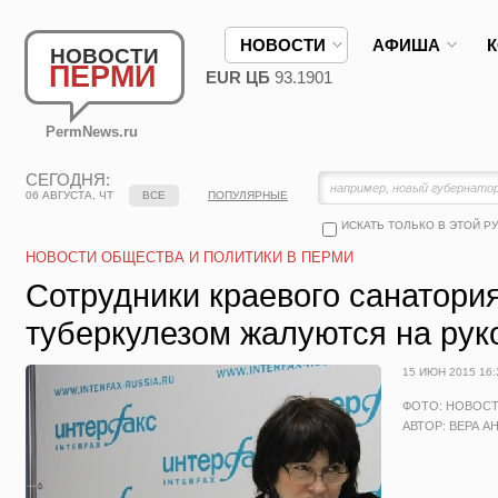
НОВОСТИ
АФИША
НОВОСТИ
ПЕРМИ
EUR ЦБ
93.1901
PermNews.ru
СЕГОДНЯ:
06 АВГУСТА, ЧТ
ВСЕ
ПОПУЛЯРНЫЕ
ИСКАТЬ ТОЛЬКО В ЭТОЙ Р
НОВОСТИ ОБЩЕСТВА И ПОЛИТИКИ В ПЕРМИ
Сотрудники краевого санатори
туберкулезом жалуются на рук
15 ИЮН 2015 16:
ФОТО: НОВОС
АВТОР: ВЕРА А