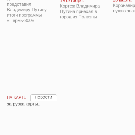
19 октября.
представил
Коронавир
Кортеж Владимира
Владимиру Путину
нужно зна
Путина приехал в
итоги программы
город из Полазны
«Пермь-300»
НА КАРТЕ
НОВОСТИ
загрузка карты...