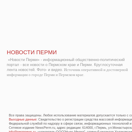
НОВОСТИ ПЕРМИ
«Новости Перми» - информационный общественно-политический
портал - все новости о Пермском крае и Перми. Круглосуточная
лента новостей. Фото- и видео.
Источник оперативной и достоверной
информации о городе Перми и Пермском крае.
Все права защищены. Любое использование материалов допускается только с со
Выходные данные
: Свидетельство о регистрации средства массовой информац
Федеральной службой по надзору в сфере связи, информационных технологий и
Сетевое издание NewsPerm.ru, адрес редакции: 614000, г.Пермь, ул.Монастырская 
info@permnews.ru
, учредитель:ООО"Ньюс Медиа", главный редактор Ходаковский