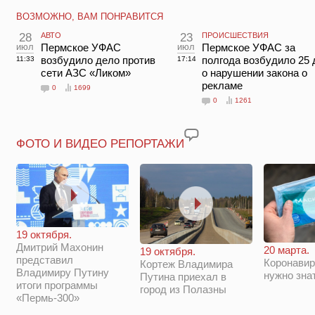
ВОЗМОЖНО, ВАМ ПОНРАВИТСЯ
28
АВТО
23
ПРОИСШЕСТВИЯ
июл
Пермское УФАС
июл
Пермское УФАС за
возбудило дело против
полгода возбудило 25 
11:33
17:14
сети АЗС «Ликом»
о нарушении закона о
рекламе
0
1699
0
1261
ФОТО И ВИДЕО РЕПОРТАЖИ
19 октября.
Дмитрий Махонин
20 марта.
19 октября.
представил
Коронавир
Кортеж Владимира
Владимиру Путину
нужно зна
Путина приехал в
итоги программы
город из Полазны
«Пермь-300»