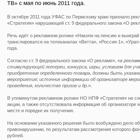
ТВ» с мая по июнь 2011 года.
В октябре 2011 года УФАС по Пермскому краю признало рек
«Стратегия» нарушающей ст. 9 федерального закона «О рек
Речь идёт о рекламном ролике «Накопи на пенсию и выиграй
транслировался на телеканалах «Ветта», «Россия-1», «Урал
года.
Согласно ст. 9 федерального закона «О рекламе», «
в реклам
стимулирующей лотереи, конкурса, игры, условием для у
приобретение определенного товара, должны быть указаны
мероприятия; источник информации об организаторе мероп
проведения, количестве призов и др
.».
В упомянутом рекламном ролике НО НПФ «Стратегия» не соо
акции, а также отсутствовала информация об организаторе м
месте и порядке их получения.
На основании указанного решения было возбуждено дело о
правонарушении, по результатам рассмотрения которого фо
рублей.