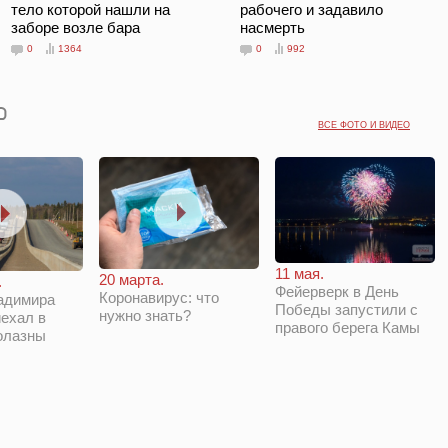
тело которой нашли на
рабочего и задавило
заборе возле бара
насмерть
0
1364
0
992
ВСЕ ФОТО И ВИДЕО
11 мая.
20 марта.
.
Фейерверк в День
Коронавирус: что
адимира
Победы запустили с
нужно знать?
ехал в
правого берега Камы
олазны