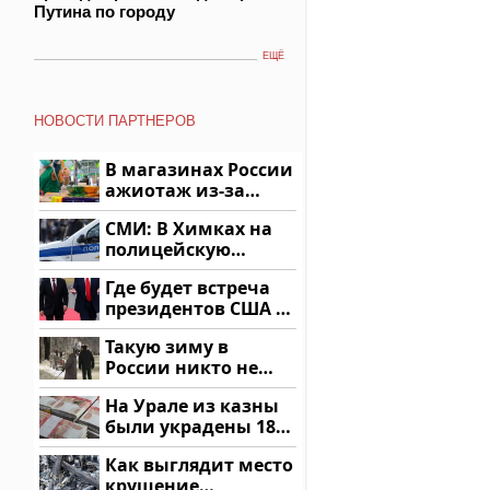
Путина по городу
ЕЩЁ
НОВОСТИ ПАРТНЕРОВ
В магазинах России
ажиотаж из-за
этого продукта: что
СМИ: В Химках на
купить?
полицейскую
машину напали и
Где будет встреча
подожгли.
президентов США и
России: Европа?
Такую зиму в
России никто не
ждал: как так?!
На Урале из казны
были украдены 18
миллионов рублей
Как выглядит место
крушение