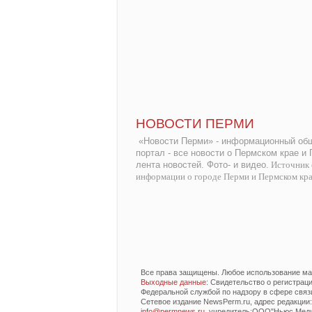
НОВОСТИ ПЕРМИ
«Новости Перми» - информационный общ
портал - все новости о Пермском крае и
лента новостей. Фото- и видео.
Источник 
информации о городе Перми и Пермском кр
Все права защищены. Любое использование мат
Выходные данные
: Свидетельство о регистра
Федеральной службой по надзору в сфере связ
Сетевое издание NewsPerm.ru, адрес редакции: 6
info@permnews.ru
, учредитель:ООО"Ньюс Медиа