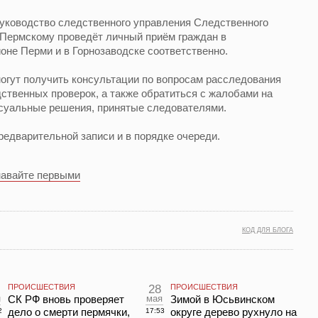
0 руководство следственного управления Следственного
 Пермскому проведёт личный приём граждан в
оне Перми и в Горнозаводске соответственно.
могут получить консультации по вопросам расследования
ственных проверок, а также обратиться с жалобами на
ссуальные решения, принятые следователями.
редварительной записи и в порядке очереди.
навайте первыми
КОД ДЛЯ БЛОГА
ПРОИСШЕСТВИЯ
28
ПРОИСШЕСТВИЯ
н
СК РФ вновь проверяет
мая
Зимой в Юсьвинском
дело о смерти пермячки,
округе дерево рухнуло на
2
17:53