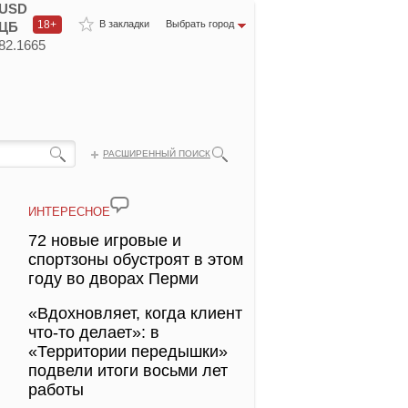
USD
18+
В закладки
Выбрать город
ЦБ
82.1665
РАСШИРЕННЫЙ ПОИСК
ИНТЕРЕСНОЕ
72 новые игровые и
спортзоны обустроят в этом
году во дворах Перми
«Вдохновляет, когда клиент
что-то делает»: в
«Территории передышки»
подвели итоги восьми лет
работы