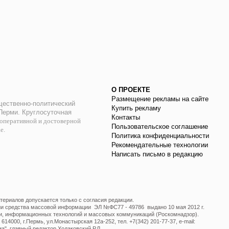
О ПРОЕКТЕ
Размещение рекламы на сайте
ественно-политический
Купить рекламу
 Перми. Круглосуточная
Контакты
оперативной и достоверной
Пользовательское соглашение
ае.
Политика конфиденциальности
Рекомендательные технологии
Написать письмо в редакцию
ериалов допускается только с согласия редакции.
ции средства массовой информации ЭЛ №ФС77 - 49786 выдано 10 мая 2012 г.
и, информационных технологий и массовых коммуникаций (Роскомнадзор).
14000, г.Пермь, ул.Монастырская 12а-252, тел. +7(342) 201-77-37, e-mail:
", главный редактор Ходаковский Р.Л.