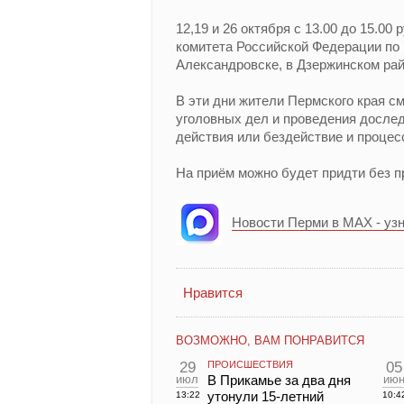
12,19 и 26 октября с 13.00 до 15.0
комитета Российской Федерации по
Александровске, в Дзержинском рай
В эти дни жители Пермского края с
уголовных дел и проведения дослед
действия или бездействие и проце
На приём можно будет придти без п
Новости Перми в MAX - уз
Нравится
ВОЗМОЖНО, ВАМ ПОНРАВИТСЯ
29
ПРОИСШЕСТВИЯ
05
июл
В Прикамье за два дня
ию
утонули 15-летний
13:22
10:4