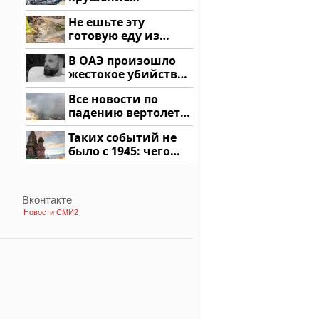
вертолета на
Не ешьте эту
Кавказе: смотреть
готовую еду из
магазина: список
В ОАЭ произошло
жестокое убийство
криптомиллионера
Все новости по
падению вертолета
на Кавказе: читать
Таких событий не
здесь
было с 1945: чего
ждать всем нам?
Вконтакте
Новости СМИ2