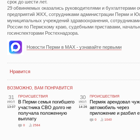
срок до шести лет.
29 обвиняемых оказались руководителями и бухгалтерами 
предприятий ЖКХ, сотрудниками администрации Перми и Юс
муниципальных учреждений здравоохранения, сотрудника
России по Пермскому краю, судебными приставами, началь
госинспекторами Ростехнадзора.
Новости Перми в MAX - узнавайте первыми
Нравится
ВОЗМОЖНО, ВАМ ПОНРАВИТСЯ
31
ПРОИСШЕСТВИЯ
30
ПРОИСШЕСТВИЯ
июл
В Перми семья погибшего
июл
Пермяк арендовал чуж
участника СВО долго не
автомобиль через
13:07
14:26
получала положенную
приложение и разбил е
выплату
0
1040
0
2584