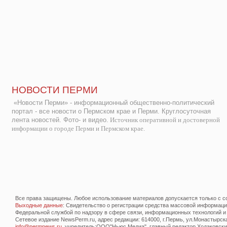
НОВОСТИ ПЕРМИ
«Новости Перми» - информационный общественно-политический
портал - все новости о Пермском крае и Перми. Круглосуточная
лента новостей. Фото- и видео.
Источник оперативной и достоверной
информации о городе Перми и Пермском крае.
Все права защищены. Любое использование материалов допускается только с со
Выходные данные
: Свидетельство о регистрации средства массовой информац
Федеральной службой по надзору в сфере связи, информационных технологий и
Сетевое издание NewsPerm.ru, адрес редакции: 614000, г.Пермь, ул.Монастырская 
info@permnews.ru
, учредитель:ООО"Ньюс Медиа", главный редактор Ходаковский