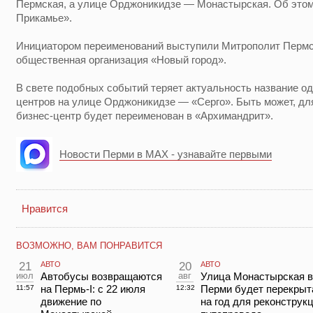
Пермская, а улице Орджоникидзе — Монастырская. Об этом
Прикамье».
Инициатором переименований выступили Митрополит Пермс
общественная организация «Новый город».
В свете подобных событий теряет актуальность название од
центров на улице Орджоникидзе — «Серго». Быть может, для 
бизнес-центр будет переименован в «Архимандрит».
Новости Перми в MAX - узнавайте первыми
Нравится
ВОЗМОЖНО, ВАМ ПОНРАВИТСЯ
21
АВТО
20
АВТО
июл
Автобусы возвращаются
авг
Улица Монастырская в
на Пермь-I: с 22 июля
Перми будет перекрыт
11:57
12:32
движение по
на год для реконструк