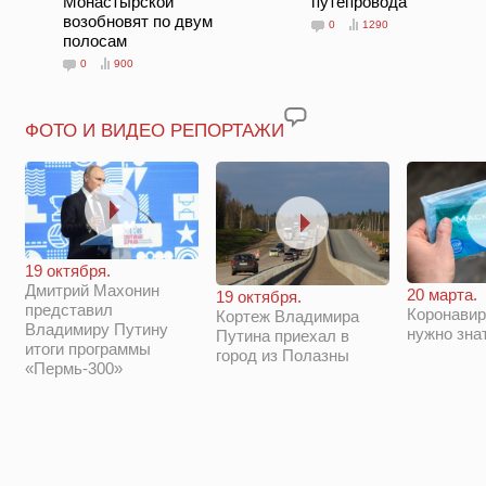
Монастырской
путепровода
возобновят по двум
0
1290
полосам
0
900
ФОТО И ВИДЕО РЕПОРТАЖИ
19 октября.
Дмитрий Махонин
20 марта.
19 октября.
представил
Коронавир
Кортеж Владимира
Владимиру Путину
нужно зна
Путина приехал в
итоги программы
город из Полазны
«Пермь-300»