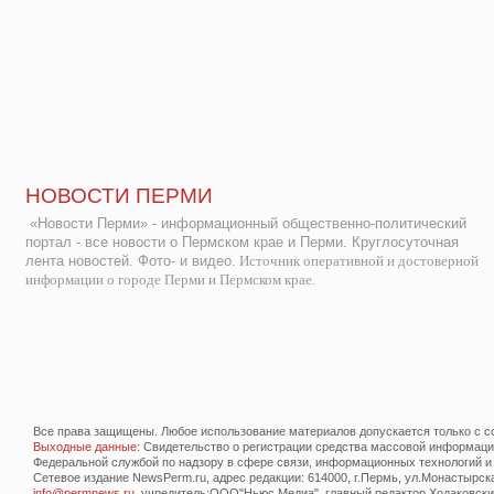
НОВОСТИ ПЕРМИ
«Новости Перми» - информационный общественно-политический
портал - все новости о Пермском крае и Перми. Круглосуточная
лента новостей. Фото- и видео.
Источник оперативной и достоверной
информации о городе Перми и Пермском крае.
Все права защищены. Любое использование материалов допускается только с со
Выходные данные
: Свидетельство о регистрации средства массовой информац
Федеральной службой по надзору в сфере связи, информационных технологий и
Сетевое издание NewsPerm.ru, адрес редакции: 614000, г.Пермь, ул.Монастырская 
info@permnews.ru
, учредитель:ООО"Ньюс Медиа", главный редактор Ходаковский