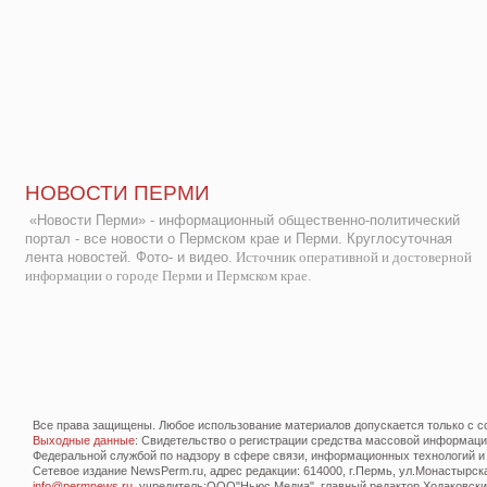
НОВОСТИ ПЕРМИ
«Новости Перми» - информационный общественно-политический
портал - все новости о Пермском крае и Перми. Круглосуточная
лента новостей. Фото- и видео.
Источник оперативной и достоверной
информации о городе Перми и Пермском крае.
Все права защищены. Любое использование материалов допускается только с со
Выходные данные
: Свидетельство о регистрации средства массовой информац
Федеральной службой по надзору в сфере связи, информационных технологий и
Сетевое издание NewsPerm.ru, адрес редакции: 614000, г.Пермь, ул.Монастырская 
info@permnews.ru
, учредитель:ООО"Ньюс Медиа", главный редактор Ходаковский