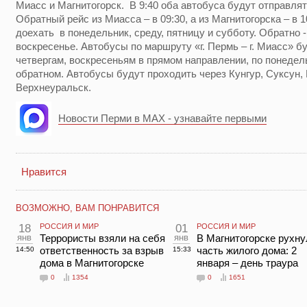
Миасс и Магнитогорск. В 9:40 оба автобуса будут отправлят
Обратный рейс из Миасса – в 09:30, а из Магнитогорска – в 
доехать в понедельник, среду, пятницу и субботу. Обратно -
воскресенье. Автобусы по маршруту «г. Пермь – г. Миасс» б
четвергам, воскресеньям в прямом направлении, по понедел
обратном. Автобусы будут проходить через Кунгур, Суксун,
Верхнеуральск.
Новости Перми в MAX - узнавайте первыми
Нравится
ВОЗМОЖНО, ВАМ ПОНРАВИТСЯ
18
РОССИЯ И МИР
01
РОССИЯ И МИР
янв
Террористы взяли на себя
янв
В Магнитогорске рухну
ответственность за взрыв
часть жилого дома: 2
14:50
15:33
дома в Магнитогорске
января – день траура
0
1354
0
1651