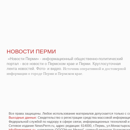
НОВОСТИ ПЕРМИ
«Новости Перми» - информационный общественно-политический
портал - все новости о Пермском крае и Перми. Круглосуточная
лента новостей. Фото- и видео.
Источник оперативной и достоверной
информации о городе Перми и Пермском крае.
Все права защищены. Любое использование материалов допускается только с со
Выходные данные
: Свидетельство о регистрации средства массовой информац
Федеральной службой по надзору в сфере связи, информационных технологий и
Сетевое издание NewsPerm.ru, адрес редакции: 614000, г.Пермь, ул.Монастырская 
info@permnews.ru
, учредитель:ООО"Ньюс Медиа", главный редактор Ходаковский