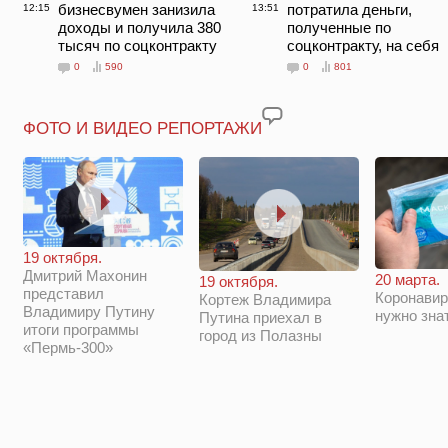
бизнесвумен занизила
потратила деньги,
12:15
13:51
доходы и получила 380
полученные по
тысяч по соцконтракту
соцконтракту, на себя
0
590
0
801
ФОТО И ВИДЕО РЕПОРТАЖИ
19 октября.
Дмитрий Махонин
20 марта.
19 октября.
представил
Коронавир
Кортеж Владимира
Владимиру Путину
нужно зна
Путина приехал в
итоги программы
город из Полазны
«Пермь-300»