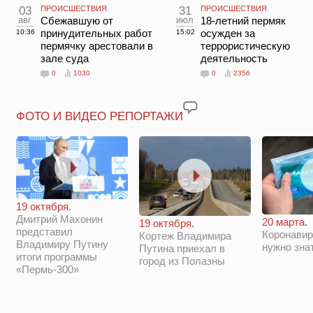
03
ПРОИСШЕСТВИЯ
31
ПРОИСШЕСТВИЯ
авг
Сбежавшую от
июл
18-летний пермяк
принудительных работ
осужден за
10:36
15:02
пермячку арестовали в
террористическую
зале суда
деятельность
0
1030
0
2356
ФОТО И ВИДЕО РЕПОРТАЖИ
19 октября.
Дмитрий Махонин
20 марта.
19 октября.
представил
Коронавир
Кортеж Владимира
Владимиру Путину
нужно зна
Путина приехал в
итоги программы
город из Полазны
«Пермь-300»