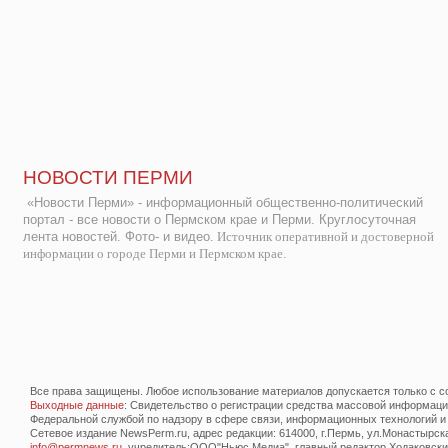
НОВОСТИ ПЕРМИ
«Новости Перми» - информационный общественно-политический
портал - все новости о Пермском крае и Перми. Круглосуточная
лента новостей. Фото- и видео.
Источник оперативной и достоверной
информации о городе Перми и Пермском крае.
Все права защищены. Любое использование материалов допускается только с со
Выходные данные
: Свидетельство о регистрации средства массовой информац
Федеральной службой по надзору в сфере связи, информационных технологий и
Сетевое издание NewsPerm.ru, адрес редакции: 614000, г.Пермь, ул.Монастырская 
info@permnews.ru
, учредитель:ООО"Ньюс Медиа", главный редактор Ходаковский