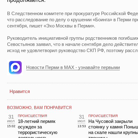
продолжается.
В Следственном комитете при прокуратуре Российской Феде
что расследование по делу о крушении «Боинга» в Перми пр
сентября, пишет «Эхо Москвы в Перми».
Руководитель инициативной группы родственников погибших
Севостьянов заявил, что в начале сентября дело действите
исход не удовлетворил руководство СКП РФ, поэтому расс
Новости Перми в MAX - узнавайте первыми
Нравится
ВОЗМОЖНО, ВАМ ПОНРАВИТСЯ
31
ПРОИСШЕСТВИЯ
31
ПРОИСШЕСТВИЯ
июл
18-летний пермяк
июл
На Чусовой закрыли
осужден за
стоянку у камня Поны
15:02
13:53
террористическую
на скале нашли крупн
деятельность
трещины