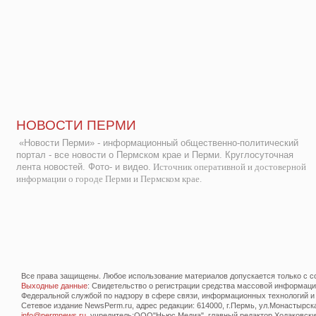
НОВОСТИ ПЕРМИ
«Новости Перми» - информационный общественно-политический
портал - все новости о Пермском крае и Перми. Круглосуточная
лента новостей. Фото- и видео.
Источник оперативной и достоверной
информации о городе Перми и Пермском крае.
Все права защищены. Любое использование материалов допускается только с со
Выходные данные
: Свидетельство о регистрации средства массовой информац
Федеральной службой по надзору в сфере связи, информационных технологий и
Сетевое издание NewsPerm.ru, адрес редакции: 614000, г.Пермь, ул.Монастырская 
info@permnews.ru
, учредитель:ООО"Ньюс Медиа", главный редактор Ходаковский