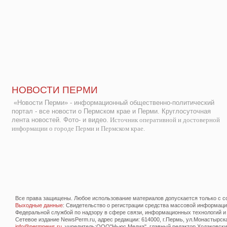
НОВОСТИ ПЕРМИ
«Новости Перми» - информационный общественно-политический
портал - все новости о Пермском крае и Перми. Круглосуточная
лента новостей. Фото- и видео.
Источник оперативной и достоверной
информации о городе Перми и Пермском крае.
Все права защищены. Любое использование материалов допускается только с со
Выходные данные
: Свидетельство о регистрации средства массовой информац
Федеральной службой по надзору в сфере связи, информационных технологий и
Сетевое издание NewsPerm.ru, адрес редакции: 614000, г.Пермь, ул.Монастырская 
info@permnews.ru
, учредитель:ООО"Ньюс Медиа", главный редактор Ходаковский