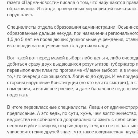
газета «Парма-новости» писала о том, что нарушаются прав
образование. И в ходе проверочных мероприятий выяснилос
нарушались.
Специалисты отдела образования администрации Юсьвинско
образованные дальше некуда, при назначении регионального
1,5 до 5 лет, не посещающих дошкольные учреждения, ста
из очереди на получение места в детском саду.
Вот такой вот перед мамой выбор: либо деньги, либо очеред
добиться сразу двух выдающихся результатов: губернатор по
перевыполнили план по программе «Мамин выбор», а в мини
то, что очереди сокращаются. Логично до одури. И не приде
стороны нарушение Конституции (но кто на это смотрит), а с
намерения, и излишнее рвение, и даже банальное недопони
подогнать.
В итоге первоклассные специалисты, Левши от администрир
предписание. А это ведь, по сути, хуже, чем взяточничество
ведомства не собирается добровольно сложить с себя свои 
пеплом и уйти с миром, открыв дорогу тем, кто не по наслыш
университетских друзей знает, что такое юридическая наука