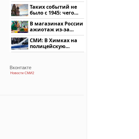
на Кавказе: читать
Таких событий не
здесь
было с 1945: чего
ждать всем нам?
В магазинах России
ажиотаж из-за
этого продукта: что
СМИ: В Химках на
купить?
полицейскую
машину напали и
подожгли.
Вконтакте
Новости СМИ2