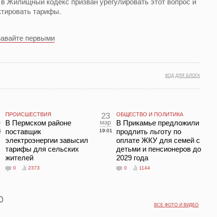
 в Жилищный кодекс призван урегулировать этот вопрос и
ктировать тарифы.
навайте первыми
КОД ДЛЯ БЛОГА
ПРОИСШЕСТВИЯ
23
ОБЩЕСТВО И ПОЛИТИКА
н
В Пермском районе
мар
В Прикамье предложили
поставщик
продлить льготу по
1
19:01
электроэнергии завысил
оплате ЖКУ для семей с
тарифы для сельских
детьми и пенсионеров до
жителей
2029 года
0
2373
0
1144
ВСЕ ФОТО И ВИДЕО