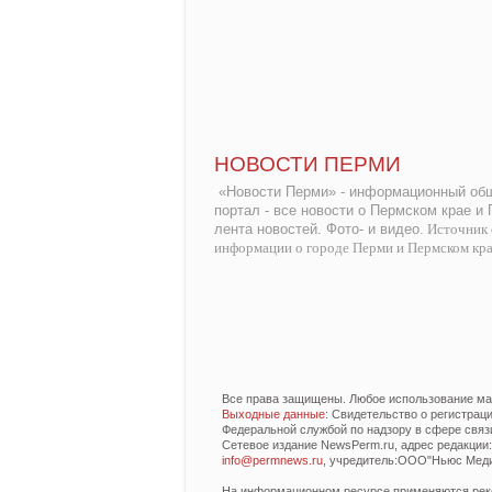
НОВОСТИ ПЕРМИ
«Новости Перми» - информационный общ
портал - все новости о Пермском крае и
лента новостей. Фото- и видео.
Источник 
информации о городе Перми и Пермском кр
Все права защищены. Любое использование мат
Выходные данные
: Свидетельство о регистра
Федеральной службой по надзору в сфере связ
Сетевое издание NewsPerm.ru, адрес редакции: 6
info@permnews.ru
, учредитель:ООО"Ньюс Медиа
На информационном ресурсе применяются реко