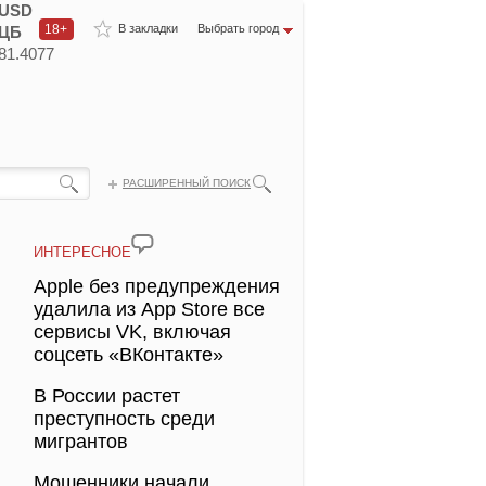
USD
18+
В закладки
Выбрать город
ЦБ
81.4077
РАСШИРЕННЫЙ ПОИСК
ИНТЕРЕСНОЕ
Apple без предупреждения
удалила из App Store все
сервисы VK, включая
соцсеть «ВКонтакте»
В России растет
преступность среди
мигрантов
Мошенники начали