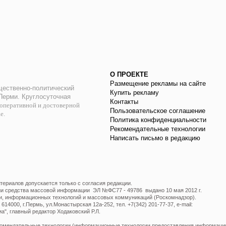
О ПРОЕКТЕ
Размещение рекламы на сайте
ественно-политический
Купить рекламу
 Перми. Круглосуточная
Контакты
оперативной и достоверной
Пользовательское соглашение
ае.
Политика конфиденциальности
Рекомендательные технологии
Написать письмо в редакцию
ериалов допускается только с согласия редакции.
ции средства массовой информации ЭЛ №ФС77 - 49786 выдано 10 мая 2012 г.
и, информационных технологий и массовых коммуникаций (Роскомнадзор).
14000, г.Пермь, ул.Монастырская 12а-252, тел. +7(342) 201-77-37, e-mail:
", главный редактор Ходаковский Р.Л.
мендательные технологии (информационные технологии предоставления информации 