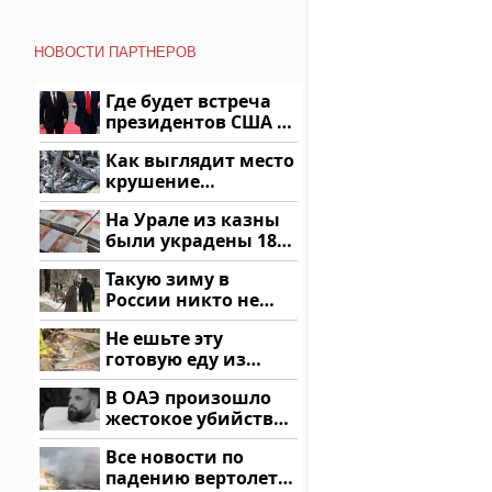
НОВОСТИ ПАРТНЕРОВ
Где будет встреча
президентов США и
России: Европа?
Как выглядит место
крушение
вертолета на
На Урале из казны
Кавказе: смотреть
были украдены 18
миллионов рублей
Такую зиму в
России никто не
ждал: как так?!
Не ешьте эту
готовую еду из
магазина: список
В ОАЭ произошло
жестокое убийство
криптомиллионера
Все новости по
падению вертолета