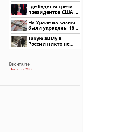
машину напали и
Где будет встреча
подожгли.
президентов США и
России: Европа?
На Урале из казны
были украдены 18
миллионов рублей
Такую зиму в
России никто не
ждал: как так?!
Вконтакте
Новости СМИ2