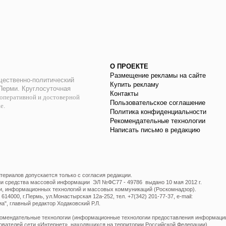
О ПРОЕКТЕ
Размещение рекламы на сайте
ественно-политический
Купить рекламу
 Перми. Круглосуточная
Контакты
оперативной и достоверной
Пользовательское соглашение
ае.
Политика конфиденциальности
Рекомендательные технологии
Написать письмо в редакцию
ериалов допускается только с согласия редакции.
ции средства массовой информации ЭЛ №ФС77 - 49786 выдано 10 мая 2012 г.
и, информационных технологий и массовых коммуникаций (Роскомнадзор).
14000, г.Пермь, ул.Монастырская 12а-252, тел. +7(342) 201-77-37, e-mail:
", главный редактор Ходаковский Р.Л.
мендательные технологии (информационные технологии предоставления информации 
ователей сети «Интернет», находящихся на территории Российской Федерации).