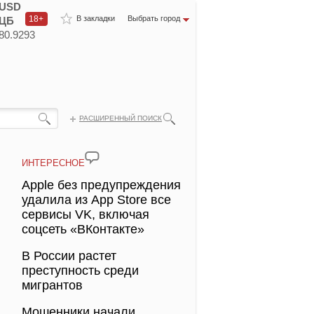
USD
18+
В закладки
Выбрать город
ЦБ
80.9293
РАСШИРЕННЫЙ ПОИСК
ИНТЕРЕСНОЕ
Apple без предупреждения
удалила из App Store все
сервисы VK, включая
соцсеть «ВКонтакте»
В России растет
преступность среди
мигрантов
Мошенники начали