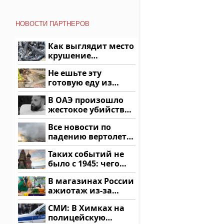
НОВОСТИ ПАРТНЕРОВ
Как выглядит место
крушение
вертолета на
Не ешьте эту
Кавказе: смотреть
готовую еду из
магазина: список
В ОАЭ произошло
жестокое убийство
криптомиллионера
Все новости по
падению вертолета
на Кавказе: читать
Таких событий не
здесь
было с 1945: чего
ждать всем нам?
В магазинах России
ажиотаж из-за
этого продукта: что
СМИ: В Химках на
купить?
полицейскую