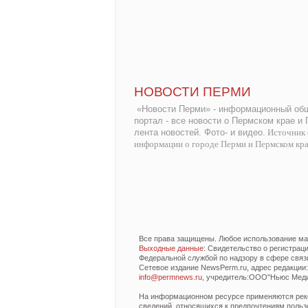
НОВОСТИ ПЕРМИ
«Новости Перми» - информационный общ
портал - все новости о Пермском крае и
лента новостей. Фото- и видео.
Источник 
информации о городе Перми и Пермском кр
Все права защищены. Любое использование мат
Выходные данные
: Свидетельство о регистра
Федеральной службой по надзору в сфере связ
Сетевое издание NewsPerm.ru, адрес редакции: 6
info@permnews.ru
, учредитель:ООО"Ньюс Медиа
На информационном ресурсе применяются реко
сведений, относящихся к предпочтениям польз