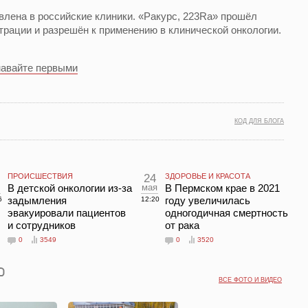
влена в российские клиники. «Ракурс, 223Ra» прошёл
трации и разрешён к применению в клинической онкологии.
навайте первыми
КОД ДЛЯ БЛОГА
ПРОИСШЕСТВИЯ
24
ЗДОРОВЬЕ И КРАСОТА
В детской онкологии из-за
мая
В Пермском крае в 2021
задымления
году увеличилась
6
12:20
эвакуировали пациентов
одногодичная смертность
и сотрудников
от рака
0
3549
0
3520
ВСЕ ФОТО И ВИДЕО