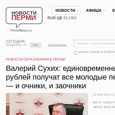
НОВОСТИ
АФИША
НОВОСТИ
ПЕРМИ
EUR ЦБ
93.1901
PermNews.ru
СЕГОДНЯ:
06 АВГУСТА, ЧТ
ВСЕ
ПОПУЛЯРНЫЕ
ИСКАТЬ ТОЛЬКО В ЭТОЙ Р
НОВОСТИ ОБРАЗОВАНИЯ В ПЕРМИ
Валерий Сухих: единовременн
рублей получат все молодые п
— и очники, и заочники
18 ИЮН 2026 15:
ФОТО: НОВОС
АВТОР: АНАСТ