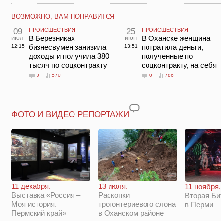
ВОЗМОЖНО, ВАМ ПОНРАВИТСЯ
09
ПРОИСШЕСТВИЯ
25
ПРОИСШЕСТВИЯ
июл
В Березниках
июн
В Оханске женщина
бизнесвумен занизила
потратила деньги,
12:15
13:51
доходы и получила 380
полученные по
тысяч по соцконтракту
соцконтракту, на себя
0
570
0
786
ФОТО И ВИДЕО РЕПОРТАЖИ
11 декабря.
13 июля.
11 ноября.
Выставка «Россия –
Раскопки
Вторая Би
Моя история.
трогонтериевого слона
в Перми
Пермский край»
в Оханском районе