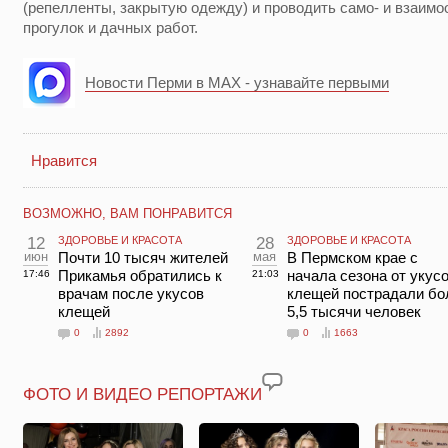
(репелленты, закрытую одежду) и проводить само- и взаим
прогулок и дачных работ.
Новости Перми в MAX - узнавайте первыми
Нравится
ВОЗМОЖНО, ВАМ ПОНРАВИТСЯ
12
ЗДОРОВЬЕ И КРАСОТА
28
ЗДОРОВЬЕ И КРАСОТА
июн
Почти 10 тысяч жителей
мая
В Пермском крае с
Прикамья обратились к
начала сезона от укус
17:46
21:03
врачам после укусов
клещей пострадали бо
клещей
5,5 тысячи человек
0
2892
0
1663
ФОТО И ВИДЕО РЕПОРТАЖИ