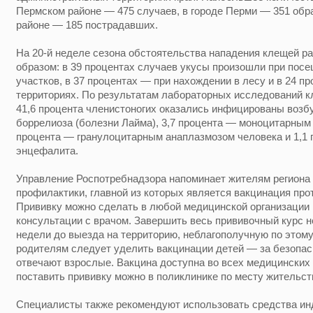
Пермском районе — 475 случаев, в городе Перми — 351 обра
районе — 185 пострадавших.
На 20-й неделе сезона обстоятельства нападения клещей 
образом: в 39 процентах случаев укусы произошли при по
участков, в 37 процентах — при нахождении в лесу и в 24 
территориях. По результатам лабораторных исследований к
41,6 процента членистоногих оказались инфицированы возб
боррелиоза (болезни Лайма), 3,7 процента — моноцитарным 
процента — гранулоцитарным анаплазмозом человека и 1,1
энцефалита.
Управление Роспотребнадзора напоминает жителям региона
профилактики, главной из которых является вакцинация про
Прививку можно сделать в любой медицинской организации
консультации с врачом. Завершить весь прививочный курс н
недели до выезда на территорию, неблагополучную по этом
родителям следует уделить вакцинации детей — за безопа
отвечают взрослые. Вакцина доступна во всех медицинских 
поставить прививку можно в поликлинике по месту жительст
Специалисты также рекомендуют использовать средства и