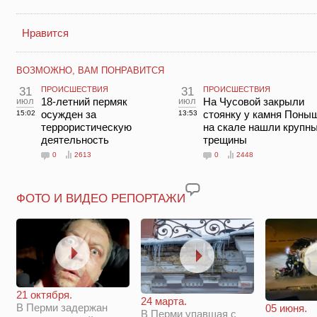
Нравится
ВОЗМОЖНО, ВАМ ПОНРАВИТСЯ
31
ПРОИСШЕСТВИЯ
31
ПРОИСШЕСТВИЯ
июл
18-летний пермяк
июл
На Чусовой закрыли
осужден за
стоянку у камня Поны
15:02
13:53
террористическую
на скале нашли крупн
деятельность
трещины
0
2613
0
2448
ФОТО И ВИДЕО РЕПОРТАЖИ
21 октября.
24 марта.
В Перми задержан
05 июня.
В Перми упавшая с