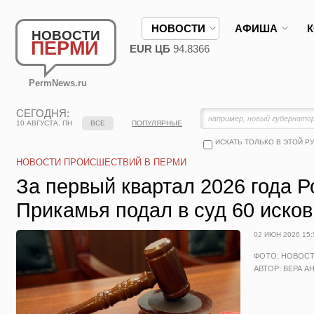
НОВОСТИ
АФИША
НОВОСТИ
ПЕРМИ
EUR ЦБ
94.8366
PermNews.ru
СЕГОДНЯ:
10 АВГУСТА, ПН
ВСЕ
ПОПУЛЯРНЫЕ
ИСКАТЬ ТОЛЬКО В ЭТОЙ Р
НОВОСТИ ПРОИСШЕСТВИЙ В ПЕРМИ
За первый квартал 2026 года 
Прикамья подал в суд 60 исков
02 ИЮН 2026 15:
ФОТО: НОВОС
АВТОР: ВЕРА А