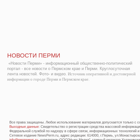
НОВОСТИ ПЕРМИ
«Новости Перми» - информационный общественно-политический
портал - все новости о Пермском крае и Перми. Круглосуточная
лента новостей. Фото- и видео.
Источник оперативной и достоверной
информации о городе Перми и Пермском крае.
Все права защищены. Любое использование материалов допускается только с со
Выходные данные
: Свидетельство о регистрации средства массовой информац
Федеральной службой по надзору в сфере связи, информационных технологий и
Сетевое издание NewsPerm.ru, адрес редакции: 614000, г.Пермь, ул.Монастырская 
info@permnews.ru
, учредитель:ООО"Ньюс Медиа", главный редактор Ходаковский