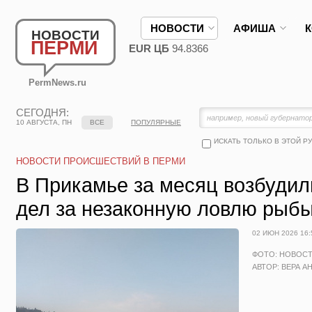
НОВОСТИ
АФИША
НОВОСТИ
ПЕРМИ
EUR ЦБ
94.8366
PermNews.ru
СЕГОДНЯ:
10 АВГУСТА, ПН
ВСЕ
ПОПУЛЯРНЫЕ
ИСКАТЬ ТОЛЬКО В ЭТОЙ Р
НОВОСТИ ПРОИСШЕСТВИЙ В ПЕРМИ
В Прикамье за месяц возбудил
дел за незаконную ловлю рыб
02 ИЮН 2026 16:
ФОТО: НОВОС
АВТОР: ВЕРА А