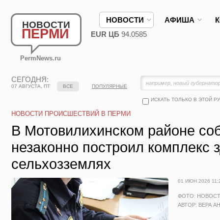
НОВОСТИ
АФИША
НОВОСТИ
ПЕРМИ
EUR ЦБ
94.0585
PermNews.ru
СЕГОДНЯ:
07 АВГУСТА, ПТ
ВСЕ
ПОПУЛЯРНЫЕ
ИСКАТЬ ТОЛЬКО В ЭТОЙ Р
НОВОСТИ ПРОИСШЕСТВИЙ В ПЕРМИ
В Мотовилихинском районе со
незаконно построил комплекс 
сельхозземлях
01 ИЮН 2026 11:
ФОТО: НОВОС
АВТОР: ВЕРА А