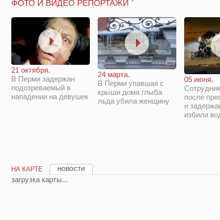
ФОТО И ВИДЕО РЕПОРТАЖИ
21 октября.
24 марта.
В Перми задержан
05 июня.
В Перми упавшая с
подозреваемый в
Сотрудни
крыши дома глыба
нападении на девушек
после пре
льда убила женщину
и задержа
избили во
НА КАРТЕ
НОВОСТИ
загрузка карты...