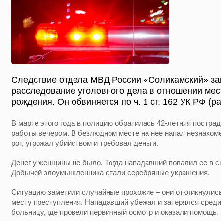
Следствие отдела МВД России «Соликамский» з
расследование уголовного дела в отношении мес
рождения. Он обвиняется по ч. 1 ст. 162 УК РФ (ра
В марте этого года в полицию обратилась 42-летняя постр
работы вечером. В безлюдном месте на нее напал незнакоме
рот, угрожал убийством и требовал деньги.
Денег у женщины не было. Тогда нападавший повалил ее в сн
Добычей злоумышленника стали серебряные украшения.
Ситуацию заметили случайные прохожие – они откликнулись
месту преступления. Нападавший убежал и затерялся сред
больницу, где провели первичный осмотр и оказали помощь.