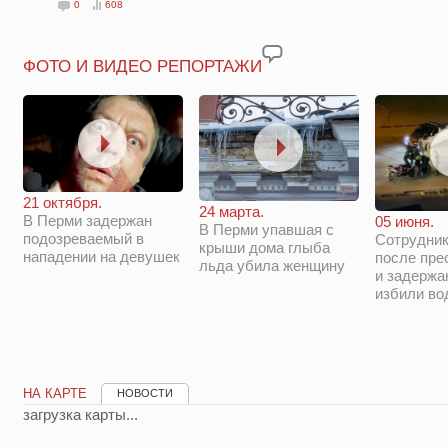
0
608
ФОТО И ВИДЕО РЕПОРТАЖИ
21 октября.
24 марта.
В Перми задержан
05 июня.
В Перми упавшая с
подозреваемый в
Сотрудни
крыши дома глыба
нападении на девушек
после пре
льда убила женщину
и задержа
избили во
НА КАРТЕ
НОВОСТИ
загрузка карты...