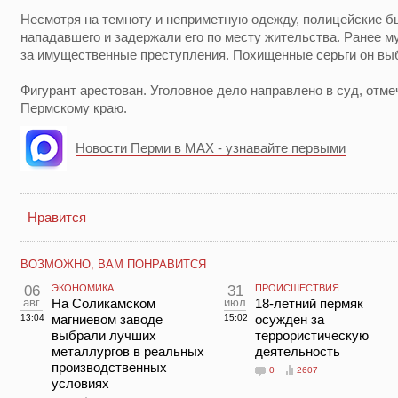
Несмотря на темноту и неприметную одежду, полицейские б
нападавшего и задержали его по месту жительства. Ранее 
за имущественные преступления. Похищенные серьги он вы
Фигурант арестован. Уголовное дело направлено в суд, отм
Пермскому краю.
Новости Перми в MAX - узнавайте первыми
Нравится
ВОЗМОЖНО, ВАМ ПОНРАВИТСЯ
06
ЭКОНОМИКА
31
ПРОИСШЕСТВИЯ
авг
На Соликамском
июл
18-летний пермяк
магниевом заводе
осужден за
13:04
15:02
выбрали лучших
террористическую
металлургов в реальных
деятельность
производственных
0
2607
условиях