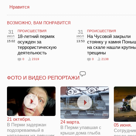
Нравится
ВОЗМОЖНО, ВАМ ПОНРАВИТСЯ
31
ПРОИСШЕСТВИЯ
31
ПРОИСШЕСТВИЯ
июл
18-летний пермяк
июл
На Чусовой закрыли
осужден за
стоянку у камня Поны
15:02
13:53
террористическую
на скале нашли крупн
деятельность
трещины
0
2319
0
2138
ФОТО И ВИДЕО РЕПОРТАЖИ
21 октября.
24 марта.
В Перми задержан
05 июня.
В Перми упавшая с
подозреваемый в
Сотрудни
крыши дома глыба
нападении на девушек
после пре