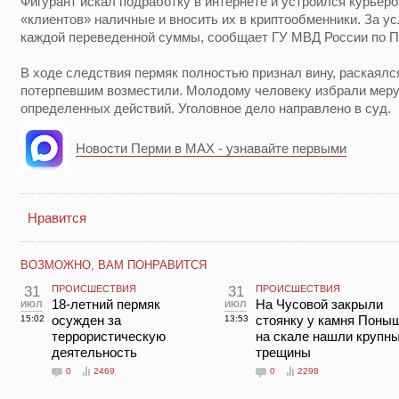
Фигурант искал подработку в интернете и устроился курьеро
«клиентов» наличные и вносить их в криптообменники. За ус
каждой переведенной суммы, сообщает ГУ МВД России по П
В ходе следствия пермяк полностью признал вину, раскаял
потерпевшим возместили. Молодому человеку избрали меру 
определенных действий. Уголовное дело направлено в суд.
Новости Перми в MAX - узнавайте первыми
Нравится
ВОЗМОЖНО, ВАМ ПОНРАВИТСЯ
31
ПРОИСШЕСТВИЯ
31
ПРОИСШЕСТВИЯ
июл
18-летний пермяк
июл
На Чусовой закрыли
осужден за
стоянку у камня Поны
15:02
13:53
террористическую
на скале нашли крупн
деятельность
трещины
0
2469
0
2298