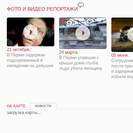
ФОТО И ВИДЕО РЕПОРТАЖИ
21 октября.
24 марта.
В Перми задержан
05 июня.
В Перми упавшая с
подозреваемый в
Сотрудни
крыши дома глыба
нападении на девушек
после пре
льда убила женщину
и задержа
избили во
НА КАРТЕ
НОВОСТИ
загрузка карты...