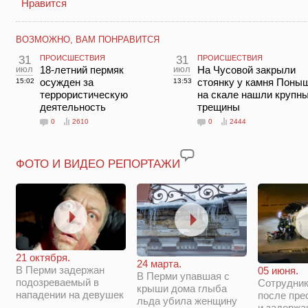
Нравится
ВОЗМОЖНО, ВАМ ПОНРАВИТСЯ
31
ПРОИСШЕСТВИЯ
31
ПРОИСШЕСТВИЯ
июл
18-летний пермяк
июл
На Чусовой закрыли
осужден за
стоянку у камня Поны
15:02
13:53
террористическую
на скале нашли крупн
деятельность
трещины
0
2610
0
2444
ФОТО И ВИДЕО РЕПОРТАЖИ
21 октября.
24 марта.
В Перми задержан
05 июня.
В Перми упавшая с
подозреваемый в
Сотрудни
крыши дома глыба
нападении на девушек
после пре
льда убила женщину
и задержа