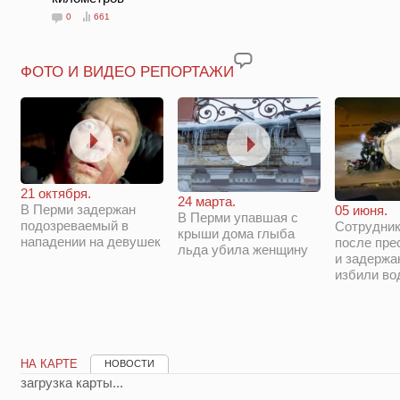
0
661
ФОТО И ВИДЕО РЕПОРТАЖИ
21 октября.
24 марта.
В Перми задержан
05 июня.
В Перми упавшая с
подозреваемый в
Сотрудни
крыши дома глыба
нападении на девушек
после пре
льда убила женщину
и задержа
избили во
НА КАРТЕ
НОВОСТИ
загрузка карты...