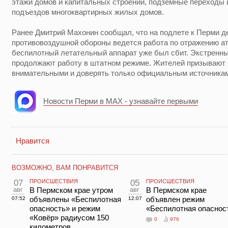
этажи домов и капитальных строений, подземные переходы и
подъездов многоквартирных жилых домов.
Ранее Дмитрий Махонин сообщал, что на подлете к Перми 
противовоздушной обороны ведется работа по отражению ат
беспилотный летательный аппарат уже был сбит. Экстренн
продолжают работу в штатном режиме. Жителей призывают 
внимательными и доверять только официальным источника
Новости Перми в MAX - узнавайте первыми
Нравится
ВОЗМОЖНО, ВАМ ПОНРАВИТСЯ
07
ПРОИСШЕСТВИЯ
05
ПРОИСШЕСТВИЯ
авг
В Пермском крае утром
авг
В Пермском крае
объявлены «Беспилотная
объявлен режим
07:52
12:07
опасность» и режим
«Беспилотная опаснос
«Ковёр» радиусом 150
0
976
километров