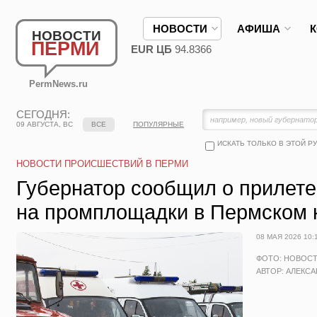
НОВОСТИ
АФИША
НОВОСТИ
ПЕРМИ
EUR ЦБ
94.8366
PermNews.ru
СЕГОДНЯ:
09 АВГУСТА, ВС
ВСЕ
ПОПУЛЯРНЫЕ
ИСКАТЬ ТОЛЬКО В ЭТОЙ Р
НОВОСТИ ПРОИСШЕСТВИЙ В ПЕРМИ
Губернатор сообщил о прилет
на промплощадки в Пермском 
08 МАЯ 2026 10:
ФОТО: НОВОС
АВТОР: АЛЕКС