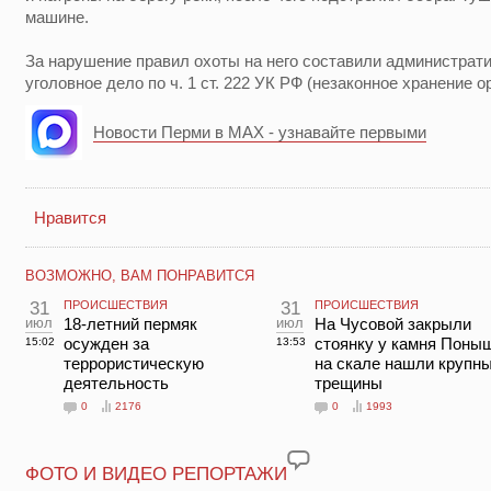
машине.
За нарушение правил охоты на него составили администрат
уголовное дело по ч. 1 ст. 222 УК РФ (незаконное хранение о
Новости Перми в MAX - узнавайте первыми
Нравится
ВОЗМОЖНО, ВАМ ПОНРАВИТСЯ
31
ПРОИСШЕСТВИЯ
31
ПРОИСШЕСТВИЯ
июл
18-летний пермяк
июл
На Чусовой закрыли
осужден за
стоянку у камня Поны
15:02
13:53
террористическую
на скале нашли крупн
деятельность
трещины
0
2176
0
1993
ФОТО И ВИДЕО РЕПОРТАЖИ