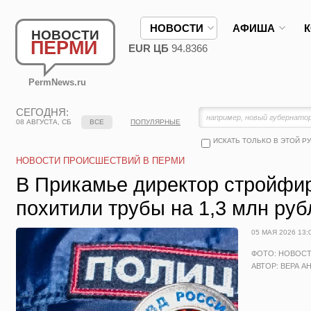
НОВОСТИ
АФИША
НОВОСТИ
ПЕРМИ
EUR ЦБ
94.8366
PermNews.ru
СЕГОДНЯ:
08 АВГУСТА, СБ
ВСЕ
ПОПУЛЯРНЫЕ
ИСКАТЬ ТОЛЬКО В ЭТОЙ Р
НОВОСТИ ПРОИСШЕСТВИЙ В ПЕРМИ
В Прикамье директор стройфир
похитили трубы на 1,3 млн руб
05 МАЯ 2026 13:
ФОТО: НОВОС
АВТОР: ВЕРА А