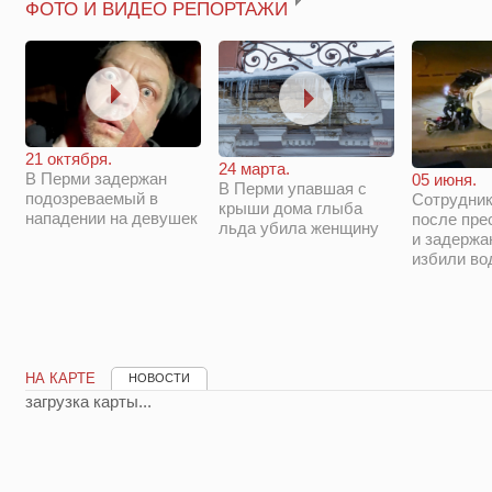
ФОТО И ВИДЕО РЕПОРТАЖИ
21 октября.
24 марта.
В Перми задержан
05 июня.
В Перми упавшая с
подозреваемый в
Сотрудни
крыши дома глыба
нападении на девушек
после пре
льда убила женщину
и задержа
избили во
НА КАРТЕ
НОВОСТИ
загрузка карты...