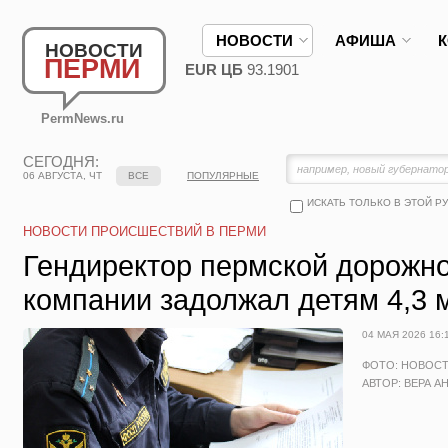
НОВОСТИ
АФИША
НОВОСТИ
ПЕРМИ
EUR ЦБ
93.1901
PermNews.ru
СЕГОДНЯ:
06 АВГУСТА, ЧТ
ВСЕ
ПОПУЛЯРНЫЕ
ИСКАТЬ ТОЛЬКО В ЭТОЙ Р
НОВОСТИ ПРОИСШЕСТВИЙ В ПЕРМИ
Гендиректор пермской дорожн
компании задолжал детям 4,3 
04 МАЯ 2026 16:
ФОТО: НОВОС
АВТОР: ВЕРА А