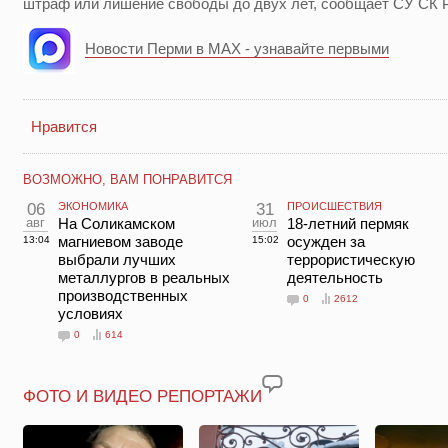
штраф или лишение свободы до двух лет, сообщает СУ СК 
Новости Перми в MAX - узнавайте первыми
Нравится
ВОЗМОЖНО, ВАМ ПОНРАВИТСЯ
06
ЭКОНОМИКА
31
ПРОИСШЕСТВИЯ
авг
На Соликамском
июл
18-летний пермяк
магниевом заводе
осужден за
13:04
15:02
выбрали лучших
террористическую
металлургов в реальных
деятельность
производственных
0
2612
условиях
0
614
ФОТО И ВИДЕО РЕПОРТАЖИ