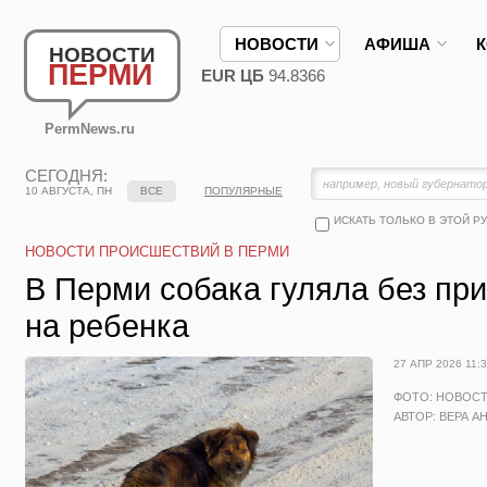
НОВОСТИ
АФИША
НОВОСТИ
ПЕРМИ
EUR ЦБ
94.8366
PermNews.ru
СЕГОДНЯ:
10 АВГУСТА, ПН
ВСЕ
ПОПУЛЯРНЫЕ
ИСКАТЬ ТОЛЬКО В ЭТОЙ Р
НОВОСТИ ПРОИСШЕСТВИЙ В ПЕРМИ
В Перми собака гуляла без пр
на ребенка
27 АПР 2026 11:
ФОТО: НОВОС
АВТОР: ВЕРА А