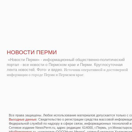
НОВОСТИ ПЕРМИ
«Новости Перми» - информационный общественно-политический
портал - все новости о Пермском крае и Перми. Круглосуточная
лента новостей. Фото- и видео.
Источник оперативной и достоверной
информации о городе Перми и Пермском крае.
Все права защищены. Любое использование материалов допускается только с со
Выходные данные
: Свидетельство о регистрации средства массовой информац
Федеральной службой по надзору в сфере связи, информационных технологий и
Сетевое издание NewsPerm.ru, адрес редакции: 614000, г.Пермь, ул.Монастырская 
info@permnews.ru
, учредитель:ООО"Ньюс Медиа", главный редактор Ходаковский