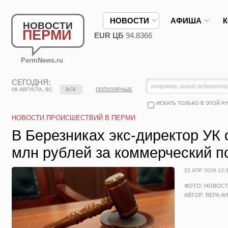
НОВОСТИ
АФИША
НОВОСТИ
ПЕРМИ
EUR ЦБ
94.8366
PermNews.ru
СЕГОДНЯ:
09 АВГУСТА, ВС
ВСЕ
ПОПУЛЯРНЫЕ
ИСКАТЬ ТОЛЬКО В ЭТОЙ Р
НОВОСТИ ПРОИСШЕСТВИЙ В ПЕРМИ
В Березниках экс-директор УК
млн рублей за коммерческий п
22 АПР 2026 12:
ФОТО: НОВОС
АВТОР: ВЕРА А