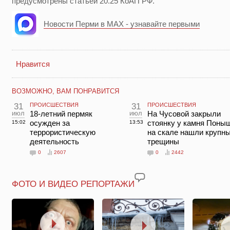
предусмотрены статьей 20.25 КоАП РФ.
Новости Перми в MAX - узнавайте первыми
Нравится
ВОЗМОЖНО, ВАМ ПОНРАВИТСЯ
31
ПРОИСШЕСТВИЯ
31
ПРОИСШЕСТВИЯ
июл
18-летний пермяк
июл
На Чусовой закрыли
осужден за
стоянку у камня Поны
15:02
13:53
террористическую
на скале нашли крупн
деятельность
трещины
0
2607
0
2442
ФОТО И ВИДЕО РЕПОРТАЖИ