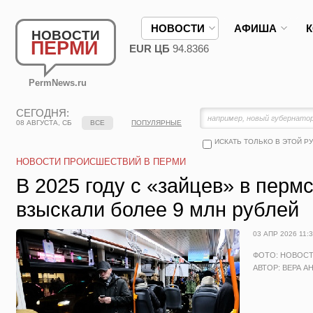
НОВОСТИ
АФИША
НОВОСТИ
ПЕРМИ
EUR ЦБ
94.8366
PermNews.ru
СЕГОДНЯ:
08 АВГУСТА, СБ
ВСЕ
ПОПУЛЯРНЫЕ
ИСКАТЬ ТОЛЬКО В ЭТОЙ Р
НОВОСТИ ПРОИСШЕСТВИЙ В ПЕРМИ
В 2025 году с «зайцев» в перм
взыскали более 9 млн рублей
03 АПР 2026 11:
ФОТО: НОВОС
АВТОР: ВЕРА А