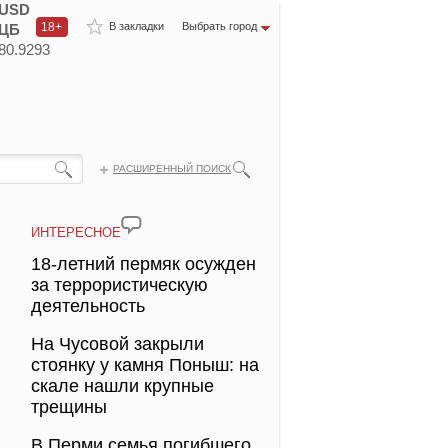
USD
18+
В закладки
Выбрать город
ЦБ
80.9293
РАСШИРЕННЫЙ ПОИСК
ИНТЕРЕСНОЕ
18-летний пермяк осужден
за террористическую
деятельность
На Чусовой закрыли
стоянку у камня Поныш: на
скале нашли крупные
трещины
В Перми семья погибшего