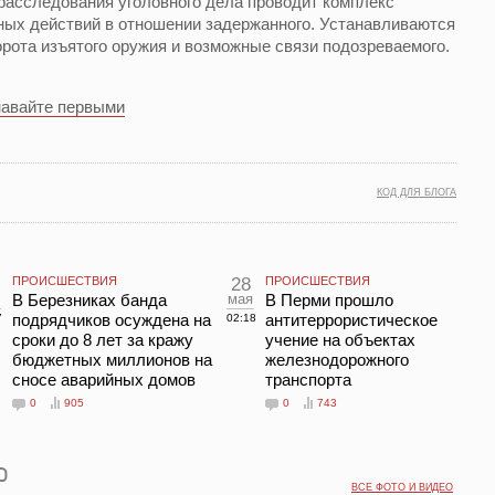
расследования уголовного дела проводит комплекс
ных действий в отношении задержанного. Устанавливаются
орота изъятого оружия и возможные связи подозреваемого.
навайте первыми
КОД ДЛЯ БЛОГА
ПРОИСШЕСТВИЯ
28
ПРОИСШЕСТВИЯ
В Березниках банда
мая
В Перми прошло
подрядчиков осуждена на
антитеррористическое
7
02:18
сроки до 8 лет за кражу
учение на объектах
бюджетных миллионов на
железнодорожного
сносе аварийных домов
транспорта
0
905
0
743
ВСЕ ФОТО И ВИДЕО