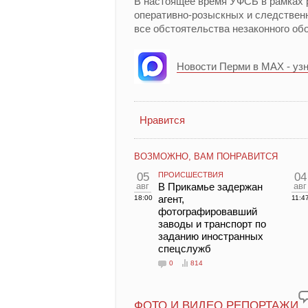
В настоящее время УФСБ в рамках 
оперативно-розыскных и следствен
все обстоятельства незаконного об
Новости Перми в MAX - уз
Нравится
ВОЗМОЖНО, ВАМ ПОНРАВИТСЯ
05
ПРОИСШЕСТВИЯ
04
авг
В Прикамье задержан
авг
агент,
18:00
11:4
фотографировавший
заводы и транспорт по
заданию иностранных
спецслужб
0
814
ФОТО И ВИДЕО РЕПОРТАЖИ