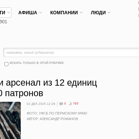
ТИ
АФИША
КОМПАНИИ
ЛЮДИ
901
ИСКАТЬ ТОЛЬКО В ЭТОЙ РУБРИКЕ
и арсенал из 12 единиц
0 патронов
0
765
02 ДЕК 2025 12:29
ФОТО: УФСБ ПО ПЕРМСКОМУ КРАЮ
АВТОР: АЛЕКСАНДР РОМАНОВ