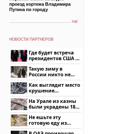
проезд кортежа Владимира
Путина по городу
ЕЩЁ
НОВОСТИ ПАРТНЕРОВ
Где будет встреча
президентов США и
России: Европа?
Такую зиму в
России никто не
ждал: как так?!
Как выглядит место
крушение
вертолета на
На Урале из казны
Кавказе: смотреть
были украдены 18
миллионов рублей
Не ешьте эту
готовую еду из
магазина: список
В ОАЭ произошло