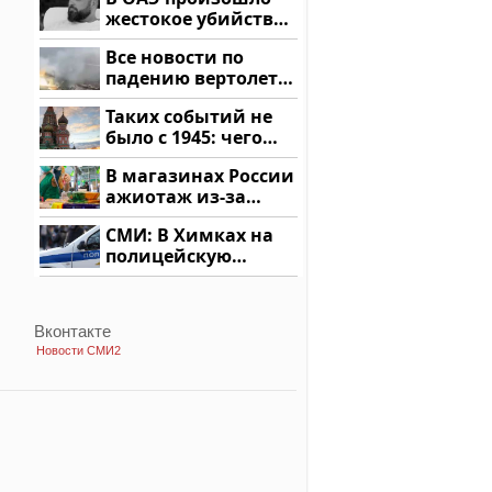
жестокое убийство
криптомиллионера
Все новости по
падению вертолета
на Кавказе: читать
Таких событий не
здесь
было с 1945: чего
ждать всем нам?
В магазинах России
ажиотаж из-за
этого продукта: что
СМИ: В Химках на
купить?
полицейскую
машину напали и
подожгли.
Вконтакте
Новости СМИ2