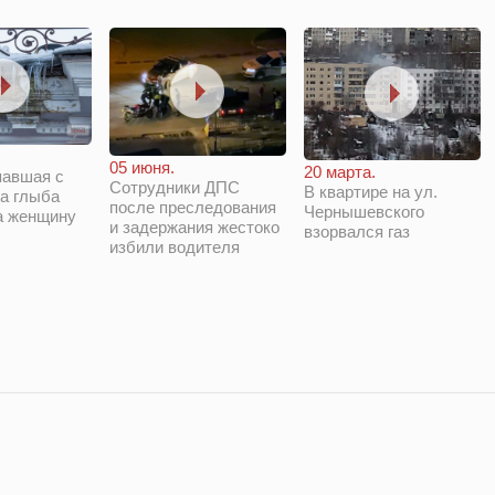
05 июня.
20 марта.
павшая с
Сотрудники ДПС
В квартире на ул.
а глыба
после преследования
Чернышевского
а женщину
и задержания жестоко
взорвался газ
избили водителя