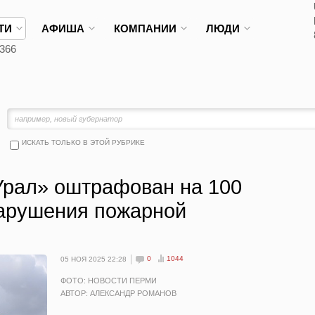
ТИ
АФИША
КОМПАНИИ
ЛЮДИ
366
ИСКАТЬ ТОЛЬКО В ЭТОЙ РУБРИКЕ
Урал» оштрафован на 100
нарушения пожарной
0
1044
05 НОЯ 2025 22:28
ФОТО: НОВОСТИ ПЕРМИ
АВТОР: АЛЕКСАНДР РОМАНОВ