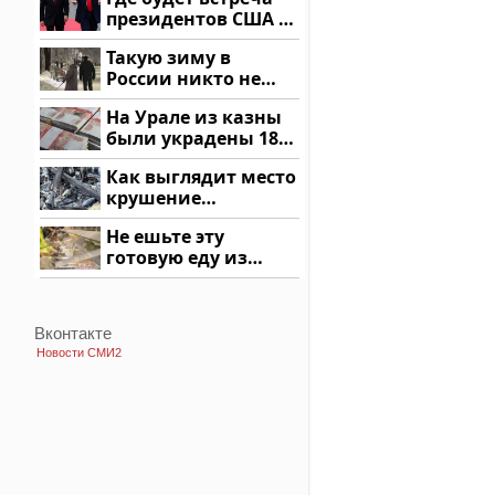
подожгли.
президентов США и
России: Европа?
Такую зиму в
России никто не
ждал: как так?!
На Урале из казны
были украдены 18
миллионов рублей
Как выглядит место
крушение
вертолета на
Не ешьте эту
Кавказе: смотреть
готовую еду из
магазина: список
Вконтакте
Новости СМИ2