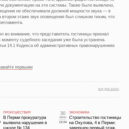
ю документацию на эти системы. Также было выявлено,
вещения не обеспечивали должной мощности звука — в
а втором этаже звук оповещения был слишком тихим, что
регламента.
ял во внимание, что представитель гостиницы признал
к моменту судебного заседания уже была устранена.
атьи 14.1 Кодекса об административных правонарушениях
навайте первыми
КОД ДЛЯ БЛОГА
ПРОИСШЕСТВИЯ
30
ЭКОНОМИКА
В Перми прокуратура
июн
Строительство гостиницы
выявила нарушения в
на Окулова, 4 в Перми:
9
13:24
школе № 134
завершен первый этаж,