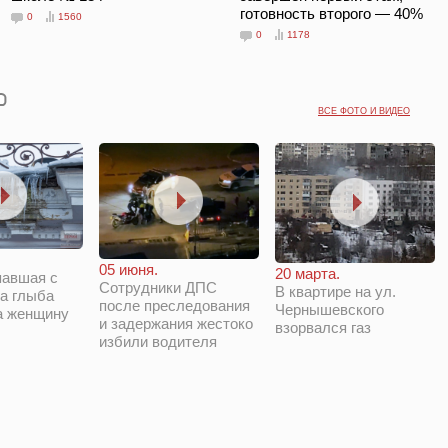
готовность второго — 40%
0
1560
0
1178
ВСЕ ФОТО И ВИДЕО
05 июня.
20 марта.
павшая с
Сотрудники ДПС
В квартире на ул.
а глыба
после преследования
Чернышевского
а женщину
и задержания жестоко
взорвался газ
избили водителя