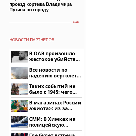
проезд кортежа Владимира
Путина по городу
ЕЩЁ
НОВОСТИ ПАРТНЕРОВ
В ОАЭ произошло
жестокое убийство
криптомиллионера
Все новости по
падению вертолета
на Кавказе: читать
Таких событий не
здесь
было с 1945: чего
ждать всем нам?
В магазинах России
ажиотаж из-за
этого продукта: что
СМИ: В Химках на
купить?
полицейскую
машину напали и
Где будет встреча