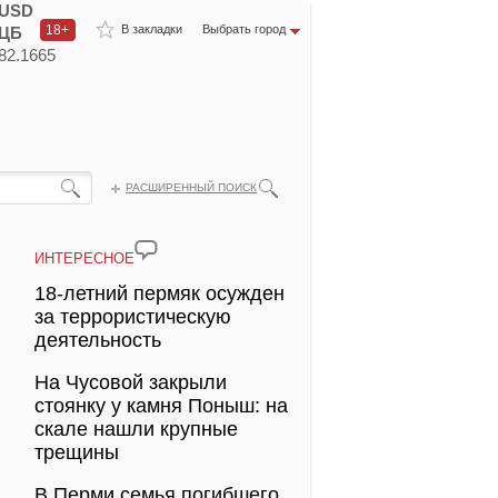
USD
18+
В закладки
Выбрать город
ЦБ
82.1665
РАСШИРЕННЫЙ ПОИСК
ИНТЕРЕСНОЕ
18-летний пермяк осужден
за террористическую
деятельность
На Чусовой закрыли
стоянку у камня Поныш: на
скале нашли крупные
трещины
В Перми семья погибшего