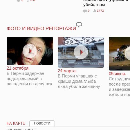
0
832
убийством
0
1472
ФОТО И ВИДЕО РЕПОРТАЖИ
21 октября.
24 марта.
В Перми задержан
05 июня.
В Перми упавшая с
подозреваемый в
Сотрудни
крыши дома глыба
нападении на девушек
после пре
льда убила женщину
и задержа
избили во
НА КАРТЕ
НОВОСТИ
загрузка карты...