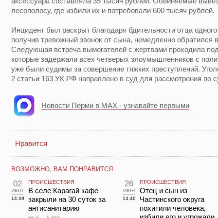
аксессуара составляла 35 тысяч рублей. Обвиняемые вывезл
лесополосу, где избили их и потребовали 600 тысяч рублей.
Инцидент был раскрыт благодаря бдительности отца одного 
получив тревожный звонок от сына, немедленно обратился 
Следующая встреча вымогателей с жертвами проходила под
которые задержали всех четверых злоумышленников с поли
уже были судимы за совершение тяжких преступлений. Уголо
2 статьи 163 УК РФ направлено в суд для рассмотрения по с
Новости Перми в MAX - узнавайте первыми
Нравится
ВОЗМОЖНО, ВАМ ПОНРАВИТСЯ
02
ПРОИСШЕСТВИЯ
26
ПРОИСШЕСТВИЯ
июл
В селе Карагай кафе
июн
Отец и сын из
закрыли на 30 суток за
Частинского округа
14:49
14:46
антисанитарию
похитили человека,
избили его и угрожали