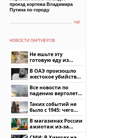
проезд кортежа Владимира
Путина по городу
ЕЩЁ
НОВОСТИ ПАРТНЕРОВ
Не ешьте эту
готовую еду из
магазина: список
В ОАЭ произошло
жестокое убийство
криптомиллионера
Все новости по
падению вертолета
на Кавказе: читать
Таких событий не
здесь
было с 1945: чего
ждать всем нам?
В магазинах России
ажиотаж из-за
этого продукта: что
СМИ: В Химках на