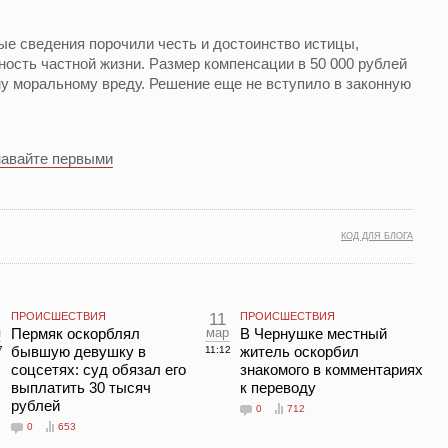
ые сведения порочили честь и достоинство истицы,
ность частной жизни. Размер компенсации в 50 000 рублей
у моральному вреду. Решение еще не вступило в законную
навайте первыми
КОД ДЛЯ БЛОГА
ПРОИСШЕСТВИЯ
11
ПРОИСШЕСТВИЯ
н
Пермяк оскорблял
мар
В Чернушке местный
бывшую девушку в
житель оскорбил
7
11:12
соцсетях: суд обязал его
знакомого в комментариях
выплатить 30 тысяч
к переводу
рублей
0
712
0
653