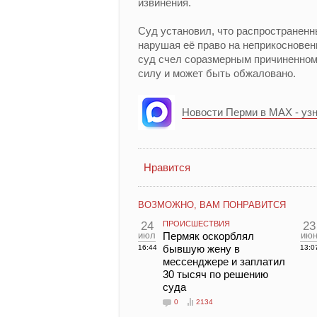
извинения.
Суд установил, что распространенн
нарушая её право на неприкосновен
суд счел соразмерным причиненном
силу и может быть обжаловано.
Новости Перми в MAX - уз
Нравится
ВОЗМОЖНО, ВАМ ПОНРАВИТСЯ
24
ПРОИСШЕСТВИЯ
23
июл
Пермяк оскорблял
ию
бывшую жену в
16:44
13:0
мессенджере и заплатил
30 тысяч по решению
суда
0
2134