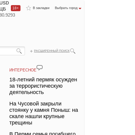
USD
18+
В закладки
Выбрать город
ЦБ
80.9293
РАСШИРЕННЫЙ ПОИСК
ИНТЕРЕСНОЕ
18-летний пермяк осужден
за террористическую
деятельность
На Чусовой закрыли
стоянку у камня Поныш: на
скале нашли крупные
трещины
В Перми семья погибшего