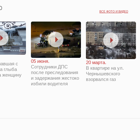
ВСЕ ФОТО И ВИДЕО
05 июня.
20 марта.
павшая с
Сотрудники ДПС
В квартире на ул.
а глыба
после преследования
Чернышевского
а женщину
и задержания жестоко
взорвался газ
избили водителя