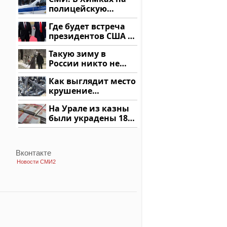
купить?
полицейскую
машину напали и
Где будет встреча
подожгли.
президентов США и
России: Европа?
Такую зиму в
России никто не
ждал: как так?!
Как выглядит место
крушение
вертолета на
На Урале из казны
Кавказе: смотреть
были украдены 18
миллионов рублей
Вконтакте
Новости СМИ2