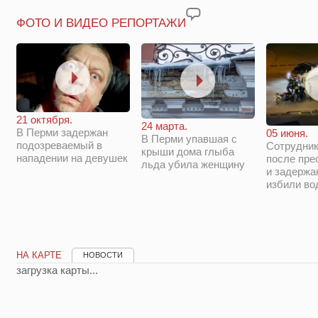
ФОТО И ВИДЕО РЕПОРТАЖИ
21 октября.
24 марта.
В Перми задержан
05 июня.
В Перми упавшая с
подозреваемый в
Сотрудни
крыши дома глыба
нападении на девушек
после пре
льда убила женщину
и задержа
избили во
НА КАРТЕ
НОВОСТИ
загрузка карты...