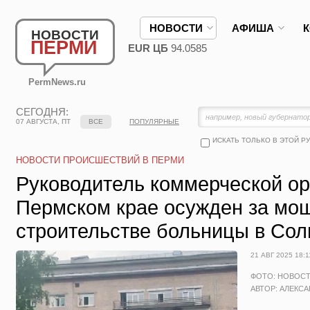
НОВОСТИ
АФИША
НОВОСТИ
ПЕРМИ
EUR ЦБ
94.0585
PermNews.ru
СЕГОДНЯ:
07 АВГУСТА, ПТ
ВСЕ
ПОПУЛЯРНЫЕ
ИСКАТЬ ТОЛЬКО В ЭТОЙ Р
НОВОСТИ ПРОИСШЕСТВИЙ В ПЕРМИ
Руководитель коммерческой ор
Пермском крае осужден за мо
строительстве больницы в Сол
21 АВГ 2025 18:1
ФОТО: НОВОС
АВТОР: АЛЕКС