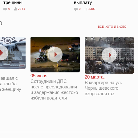
трещины
выплату
0
2371
0
2307
ВСЕ ФОТО И ВИДЕО
05 июня.
20 марта.
павшая с
Сотрудники ДПС
В квартире на ул.
а глыба
после преследования
Чернышевского
а женщину
и задержания жестоко
взорвался газ
избили водителя