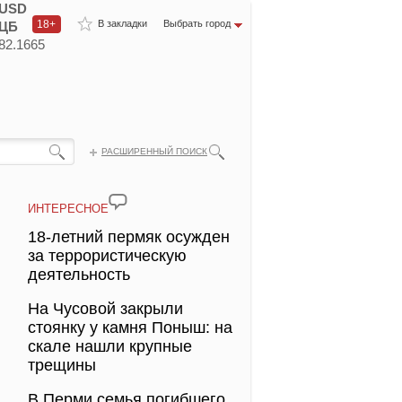
USD
18+
В закладки
Выбрать город
ЦБ
82.1665
РАСШИРЕННЫЙ ПОИСК
ИНТЕРЕСНОЕ
18-летний пермяк осужден
за террористическую
деятельность
На Чусовой закрыли
стоянку у камня Поныш: на
скале нашли крупные
трещины
В Перми семья погибшего