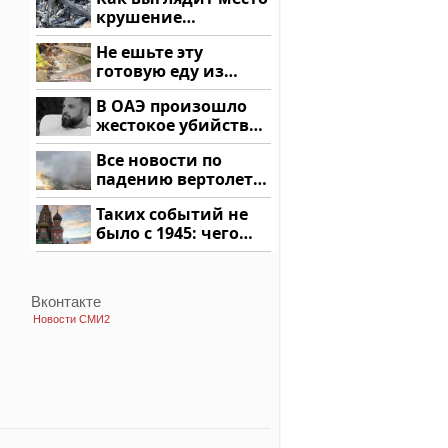
крушение
вертолета на
Не ешьте эту
Кавказе: смотреть
готовую еду из
магазина: список
В ОАЭ произошло
жестокое убийство
криптомиллионера
Все новости по
падению вертолета
на Кавказе: читать
Таких событий не
здесь
было с 1945: чего
ждать всем нам?
Вконтакте
Новости СМИ2