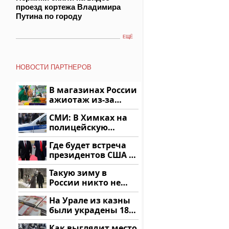
проезд кортежа Владимира
Путина по городу
ЕЩЁ
НОВОСТИ ПАРТНЕРОВ
В магазинах России
ажиотаж из-за
этого продукта: что
СМИ: В Химках на
купить?
полицейскую
машину напали и
Где будет встреча
подожгли.
президентов США и
России: Европа?
Такую зиму в
России никто не
ждал: как так?!
На Урале из казны
были украдены 18
миллионов рублей
Как выглядит место