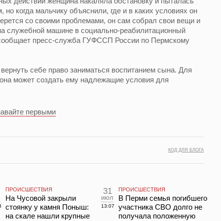
ных действий женщина накаляла обстановку и пыталась
но когда мальчику объяснили, где и в каких условиях он
берется со своими проблемами, он сам собрал свои вещи и
на служебной машине в социально-реабилитационный
 сообщает пресс-служба ГУФССП России по Пермскому
вернуть себе право заниматься воспитанием сына. Для
о она может создать ему надлежащие условия для
навайте первыми
КОД ДЛЯ БЛОГА
ПРОИСШЕСТВИЯ
31
ПРОИСШЕСТВИЯ
л
На Чусовой закрыли
июл
В Перми семья погибшего
стоянку у камня Поныш:
участника СВО долго не
3
13:07
на скале нашли крупные
получала положенную