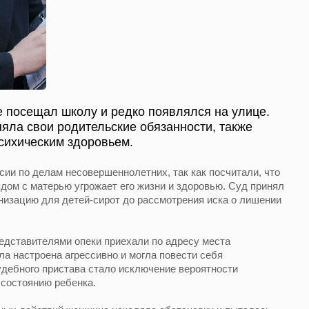
не посещал школу и редко появлялся на улице.
няла свои родительские обязанности, также
сихическим здоровьем.
сии по делам несовершеннолетних, так как посчитали, что
ом с матерью угрожает его жизни и здоровью. Суд принял
низацию для детей-сирот до рассмотрения иска о лишении
едставителями опеки приехали по адресу места
ла настроена агрессивно и могла повести себя
удебного пристава стало исключение вероятности
состоянию ребенка.