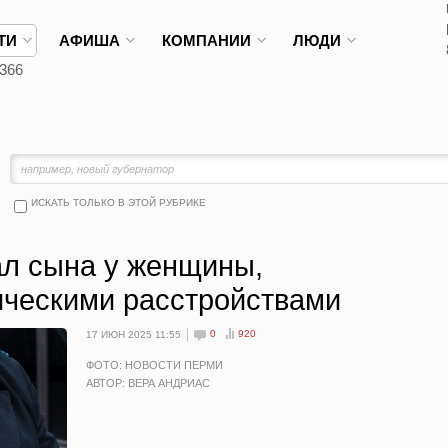
ТИ
АФИША
КОМПАНИИ
ЛЮДИ
366
ИСКАТЬ ТОЛЬКО В ЭТОЙ РУБРИКЕ
ал сына у женщины,
ческими расстройствами
0
920
17 ИЮН 2025 11:55
ФОТО: НОВОСТИ ПЕРМИ
АВТОР: ВЕРА АНДРИАС