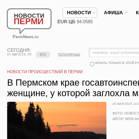
НОВОСТИ
АФИША
НОВОСТИ
ПЕРМИ
EUR ЦБ
94.0585
PermNews.ru
СЕГОДНЯ:
07 АВГУСТА, ПТ
ВСЕ
ПОПУЛЯРНЫЕ
ИСКАТЬ ТОЛЬКО В ЭТОЙ Р
НОВОСТИ ПРОИСШЕСТВИЙ В ПЕРМИ
В Пермском крае госавтоинспе
женщине, у которой заглохла 
20 МАЯ 2025 14:
ФОТО: НОВОС
АВТОР: ВЕРА А